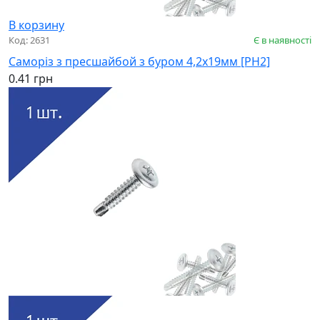
В корзину
Код: 2631
Є в наявності
Саморіз з пресшайбой з буром 4,2х19мм [PH2]
0.41 грн