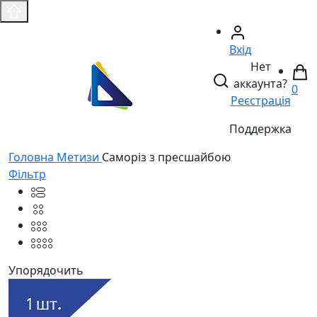
Вхід
Нет
аккаунта?
0
Реєстрація
Поддержка
Головнa
Метизи
Саморіз з пресшайбою
Фільтр
Упорядочить