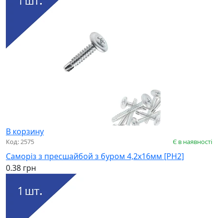
В корзину
Код: 2575
Є в наявності
Саморіз з пресшайбой з буром 4,2х16мм [PH2]
0.38 грн