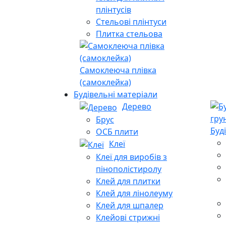
плінтусів
Стельові плінтуси
Плитка стельова
Самоклеюча плівка
(самоклейка)
Будівельні матеріали
Дерево
Брус
Буд
ОСБ плити
Клеї
Клеї для виробів з
пінополістиролу
Клей для плитки
Клей для лінолеуму
Клей для шпалер
Клейові стрижні