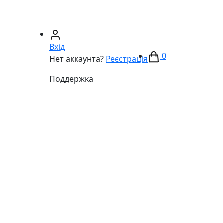
67)
233-01-40
(066)
281-59-01
Вхід
0
Нет аккаунта?
Реєстрація
Поддержка