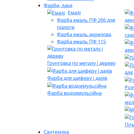
Фарби, лаки
Емалі
Фарба емаль ПФ 266 для
дек
підлоги
Фарба емаль акрилова
сад
Фарба емаль ПФ 115
аер
Грунтовка по металу і дереву
для
Фарба для шиферу і дахів
Роз
Фарба водоемульсійна
мол
Піг
Сантехніка