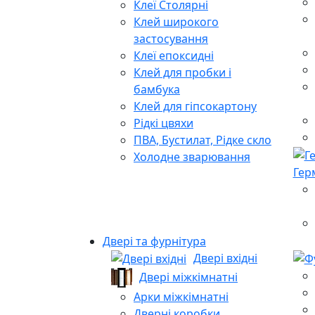
Клеї Столярні
Клей широкого
застосування
Клеї епоксидні
Клей для пробки і
бамбука
Клей для гіпсокартону
Рідкі цвяхи
ПВА, Бустилат, Рідке скло
Холодне зварювання
Гер
Двері та фурнітура
Двері вхідні
Двері міжкімнатні
Арки міжкімнатні
Дверні коробки