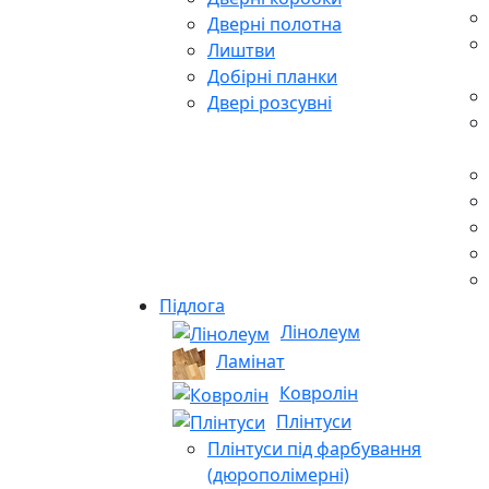
Дверні полотна
Лиштви
Добірні планки
Двері розсувні
Підлога
Лінолеум
Ламінат
Ковролін
Плінтуси
Плінтуси під фарбування
(дюрополімерні)