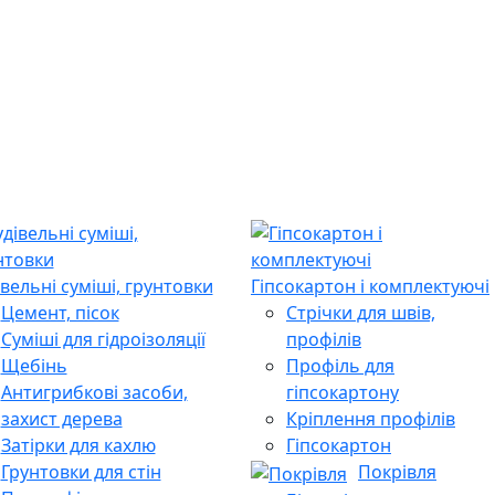
івельні суміші, грунтовки
Гіпсокартон і комплектуючі
Цемент, пісок
Стрічки для швів,
Суміші для гідроізоляції
профілів
Щебінь
Профіль для
Антигрибкові засоби,
гіпсокартону
захист дерева
Кріплення профілів
Затірки для кахлю
Гіпсокартон
Грунтовки для стін
Покрівля