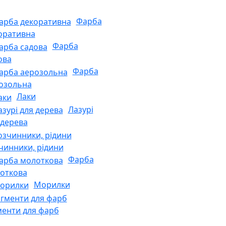
Фарба
оративна
Фарба
ова
Фарба
озольна
Лаки
Лазурі
 дерева
чинники, рідини
Фарба
откова
Морилки
менти для фарб