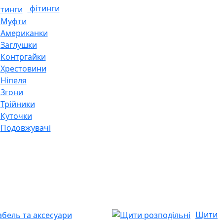
фітинги
Муфти
Американки
Заглушки
Контргайки
Хрестовини
Ніпеля
Згони
Трійники
Куточки
Подовжувачі
Щити