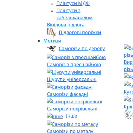
Плінтуси МДФ
Плінтуси з
кабельканалом
Вінілова підлога
Підлогові поріжки
Метизи
Саморізи по дереву
Вир
Саморіз з пресшайбою
різ
Шурупи універсальні
Кут
Саморізи фасадні
Крі
Саморізи покрівельні
Інше
Саморізи по металу