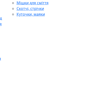
Мішки для сміття
Скотчі, стрічки
Куточки, маяки
д
я
а