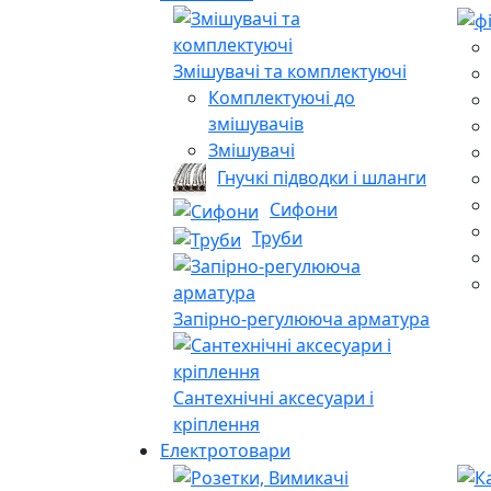
Змішувачі та комплектуючі
Комплектуючі до
змішувачів
Змішувачі
Гнучкі підводки і шланги
Сифони
Труби
Запірно-регулююча арматура
Сантехнічні аксесуари і
кріплення
Електротовари