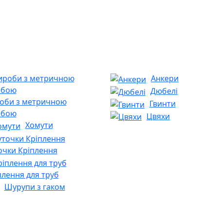
Анкери
Дюбелі
оби з метричною
Гвинти
ьбою
Цвяхи
Хомути
очки Кріплення
плення для труб
Шурупи з гаком