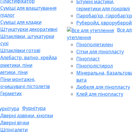
Пластифікатор
Бітумні мастики,
Суміші для влаштування
герметики для покрівлі
підлог
Паробар'єр, гідробар'єр
Суміші для кладки
Руберойд, євроруберой
Штукатурки декоративні
Все дл
Шпаклівки, штукатурки
утеплення
сухі
Пінополіетилен
Шпаклівки готові
Сітки для пінопласту
Алебастр, вапно, крейда
Пінопласт
Пінополістирол
метики, піни
Мінеральна, базальтов
Піни монтажні,
вата
очищувачі пістолетів
Дюбеля для пінопласту
Герметик
Клей для пінопласту
Фурнітура
Дверні дзвінки, кнопки
Дверні вічки
Шпінгалети