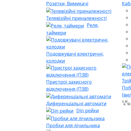
Розетки, Вимикачі
Каб
Телевізійні приналежності
Реле,
таймери
Подовжувачі електричні,
колодки
Пристрої захисного
Поб
відключення (ПЗВ)
(ви
Диференціальні автомати
Din рейки
Пробки для лічильника