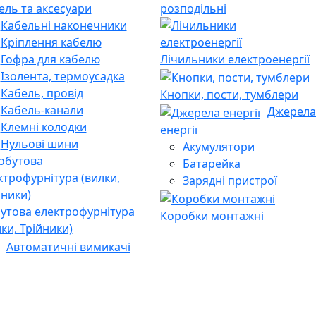
ель та аксесуари
розподільні
Кабельні наконечники
Кріплення кабелю
Гофра для кабелю
Лічильники електроенергії
Ізолента, термоусадка
Кабель, провід
Кнопки, пости, тумблери
Кабель-канали
Джерела
Клемні колодки
енергії
Нульові шини
Акумулятори
Батарейка
Зарядні пристрої
утова електрофурнітура
Коробки монтажні
лки, Трійники)
Автоматичні вимикачі