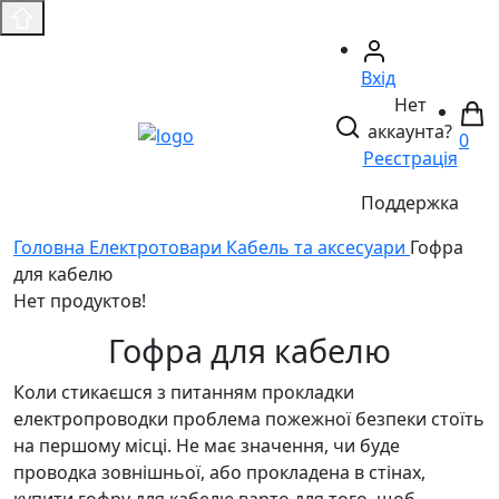
Вхід
Нет
аккаунта?
0
Реєстрація
Поддержка
Головнa
Електротовари
Кабель та аксесуари
Гофра
для кабелю
Нет продуктов!
Гофра для кабелю
Коли стикаєшся з питанням прокладки
електропроводки проблема пожежної безпеки стоїть
на першому місці. Не має значення, чи буде
проводка зовнішньої, або прокладена в стінах,
купити гофру для кабелю варто для того, щоб