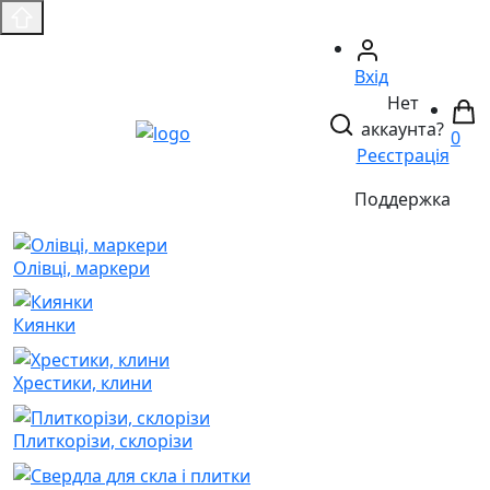
Вхід
Нет
аккаунта?
0
Реєстрація
Поддержка
Олівці, маркери
Киянки
Хрестики, клини
Плиткорізи, склорізи