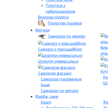
Плінтуси з
кабельканалом
Вінілова підлога
Підлогові поріжки
Метизи
Саморізи по дереву
Вир
Саморіз з пресшайбою
різ
Шурупи універсальні
Кут
Саморізи фасадні
Кр
Саморізи покрівельні
Шу
Інше
Саморізи по металу
Фарби, лаки
Емалі
Фа
Фарба емаль ПФ 266 для
Фа