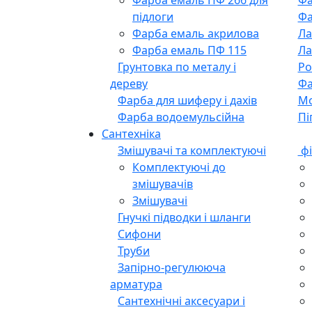
підлоги
Фа
Фарба емаль акрилова
Ла
Фарба емаль ПФ 115
Ла
Грунтовка по металу і
Ро
дереву
Фа
Фарба для шиферу і дахів
М
Фарба водоемульсійна
Пі
Сантехніка
Змішувачі та комплектуючі
фі
Комплектуючі до
змішувачів
Змішувачі
Гнучкі підводки і шланги
Сифони
Труби
Запірно-регулююча
арматура
Сантехнічні аксесуари і