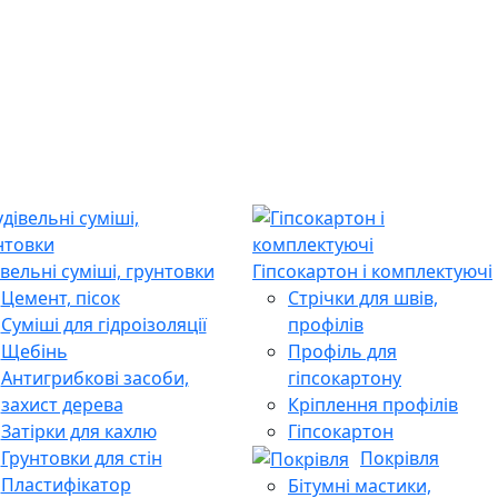
івельні суміші, грунтовки
Гіпсокартон і комплектуючі
Цемент, пісок
Стрічки для швів,
Суміші для гідроізоляції
профілів
Щебінь
Профіль для
Антигрибкові засоби,
гіпсокартону
захист дерева
Кріплення профілів
Затірки для кахлю
Гіпсокартон
Грунтовки для стін
Покрівля
Пластифікатор
Бітумні мастики,