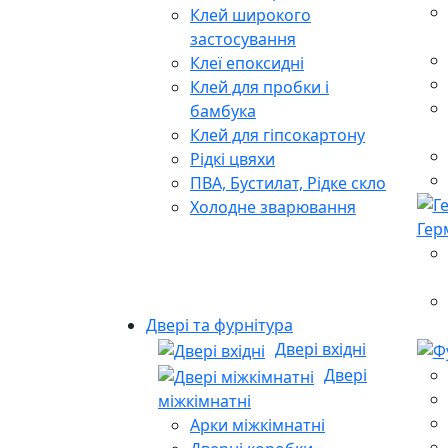
Клей широкого
застосування
Клеї епоксидні
Клей для пробки і
бамбука
Клей для гіпсокартону
Рідкі цвяхи
ПВА, Бустилат, Рідке скло
Холодне зварювання
Гер
Двері та фурнітура
Двері вхідні
Двері
міжкімнатні
Арки міжкімнатні