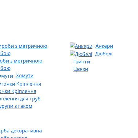
Анкери
Дюбелі
оби з метричною
Гвинти
ьбою
Цвяхи
Хомути
очки Кріплення
іплення для труб
рупи з гаком
рба декоративна
рба садова