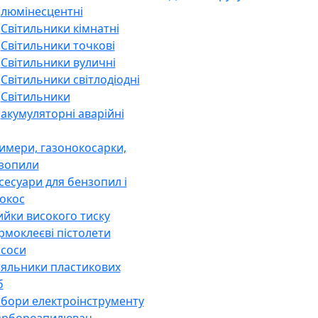
люмінесцентні
Світильники кімнатні
Світильники точкові
Світильники вуличні
Світильники світлодіодні
Світильники
акумуляторні аварійні
имери, газонокосарки,
зопили
сесуари для бензопил і
окос
йки високого тиску
рмоклеєві пістолети
соси
яльники пластикових
б
бори електроінструменту
рборозпилювач