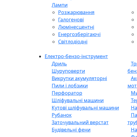
Лампи
Розжарювання
Галогенові
Люмінесцентні
Енергозберігаючі
Світлодіодні
Електро-бензо-інструмент
Дриль
Тр
Шуруповерти
бен
Викрутки акумуляторні
Ак
Пили і лобзики
мот
Перфоратор
Ми
Шліфувальні машини
Те
Кутові шліфувальні машини
На
Рубанок
Па
Заточувальний верстат
тру
Будівельні фени
На
Фа