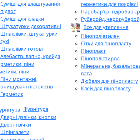
Суміші для влаштування
герметики для покрівлі
підлог
Паробар'єр, гідробар'єр
Суміші для кладки
Руберойд, євроруберой
Штукатурки декоративні
Все для утеплення
Шпаклівки, штукатурки
Пінополіетилен
сухі
Сітки для пінопласту
Шпаклівки готові
Пінопласт
Алебастр, вапно, крейда
Пінополістирол
Мінеральна, базальтов
метики, піни
вата
Піни монтажні,
Дюбеля для пінопласту
очищувачі пістолетів
Клей для пінопласту
Герметик
Фурнітура
Дверні дзвінки, кнопки
Дверні вічки
Шпінгалети
Упори для дверей