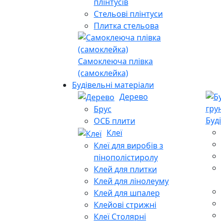
плінтусів
Стельові плінтуси
Плитка стельова
Самоклеюча плівка
(самоклейка)
Будівельні матеріали
Дерево
Брус
Буд
ОСБ плити
Клеї
Клеї для виробів з
пінополістиролу
Клей для плитки
Клей для лінолеуму
Клей для шпалер
Клейові стрижні
Клеї Столярні