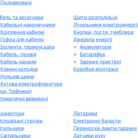
Подовжувачі
бель та аксесуари
Щити розподільні
Кабельні наконечники
Лічильники електроенергі
Кріплення кабелю
Кнопки, пости, тумблери
Гофра для кабелю
Джерела енергії
Ізолента, термоусадка
Акумулятори
Кабель, провід
Батарейка
Кабель-канали
Зарядні пристрої
Клемні колодки
Коробки монтажні
Нульові шини
бутова електрофурнітура
лки, Трійники)
томатичні вимикачі
ожектори
Ліхтарики
ітлодіодні стрічки
Електронні баласти
ітильники
Переноски-лампи гаражні
Світильники
Датчики руху