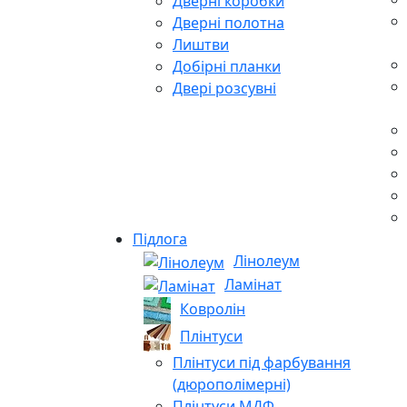
Дверні коробки
Дверні полотна
Лиштви
Добірні планки
Двері розсувні
Підлога
Лінолеум
Ламінат
Ковролін
Плінтуси
Плінтуси під фарбування
(дюрополімерні)
Плінтуси МДФ