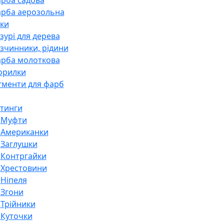
рба аерозольна
ки
зурі для дерева
зчинники, рідини
рба молоткова
орилки
гменти для фарб
тинги
Муфти
Американки
Заглушки
Контргайки
Хрестовини
Ніпеля
Згони
Трійники
Куточки