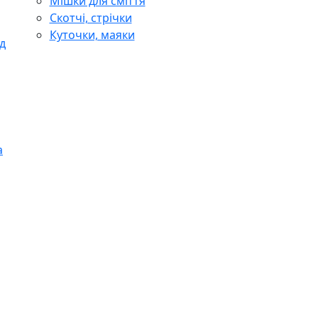
Мішки для сміття
Скотчі, стрічки
Куточки, маяки
д
а