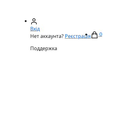
67)
233-01-40
(066)
281-59-01
Вхід
0
Нет аккаунта?
Реєстрація
Поддержка