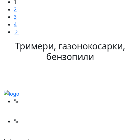
1
2
3
4
Тримери, газонокосарки,
бензопили
(067)
233-01-40
(066)
281-59-01