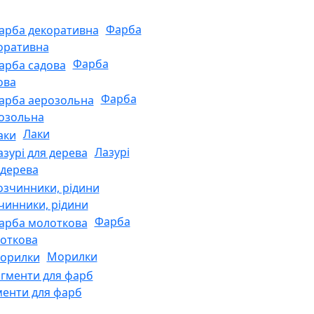
Фарба
оративна
Фарба
ова
Фарба
озольна
Лаки
Лазурі
 дерева
чинники, рідини
Фарба
откова
Морилки
менти для фарб