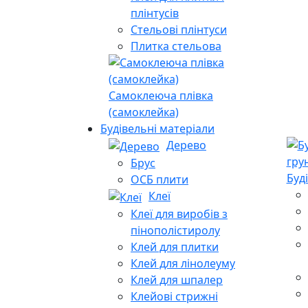
плінтусів
Стельові плінтуси
Плитка стельова
Самоклеюча плівка
(самоклейка)
Будівельні матеріали
Дерево
Брус
Буд
ОСБ плити
Клеї
Клеї для виробів з
пінополістиролу
Клей для плитки
Клей для лінолеуму
Клей для шпалер
Клейові стрижні