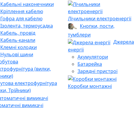
Кабельні наконечники
Кріплення кабелю
Гофра для кабелю
Лічильники електроенергії
Ізолента, термоусадка
Кнопки, пости,
Кабель, провід
тумблери
Кабель-канали
Джерела
Клемні колодки
енергії
Нульові шини
Акумулятори
Батарейка
Зарядні пристрої
утова електрофурнітура
Коробки монтажні
лки, Трійники)
оматичні вимикачі