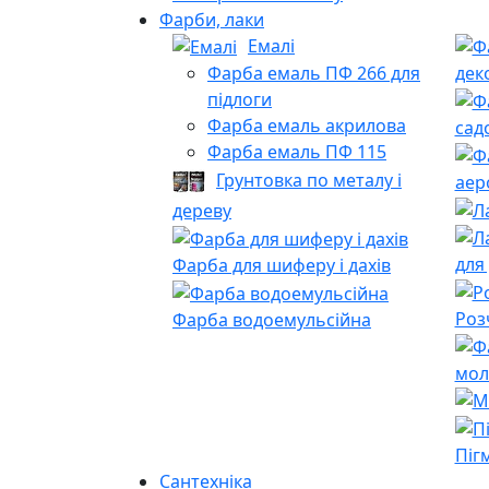
Фарби, лаки
Емалі
Фарба емаль ПФ 266 для
дек
підлоги
Фарба емаль акрилова
сад
Фарба емаль ПФ 115
Грунтовка по металу і
аер
дереву
для
Фарба для шиферу і дахів
Роз
Фарба водоемульсійна
мол
Піг
Сантехніка