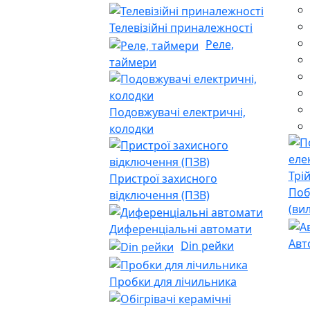
Телевізійні приналежності
Реле,
таймери
Подовжувачі електричні,
колодки
Пристрої захисного
Поб
відключення (ПЗВ)
(ви
Диференціальні автомати
Авт
Din рейки
Пробки для лічильника