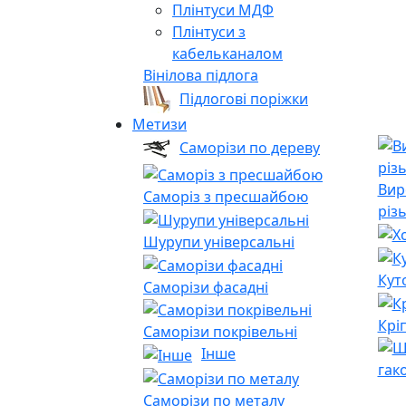
Плінтуси МДФ
Плінтуси з
кабельканалом
Вінілова підлога
Підлогові поріжки
Метизи
Саморізи по дереву
Вир
Саморіз з пресшайбою
різ
Шурупи універсальні
Кут
Саморізи фасадні
Крі
Саморізи покрівельні
Інше
гак
Саморізи по металу