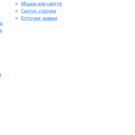
Мішки для сміття
Скотчі, стрічки
Куточки, маяки
д
я
а