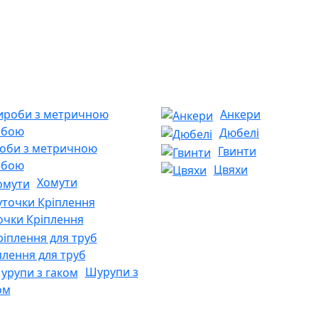
Анкери
Дюбелі
оби з метричною
Гвинти
ьбою
Цвяхи
Хомути
очки Кріплення
плення для труб
Шурупи з
ом