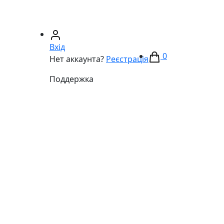
67)
233-01-40
(066)
281-59-01
Вхід
0
Нет аккаунта?
Реєстрація
Поддержка