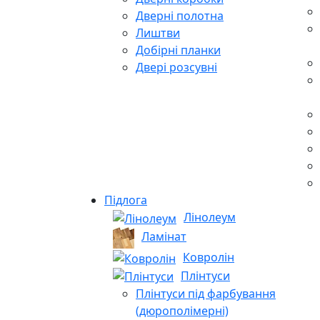
Дверні полотна
Лиштви
Добірні планки
Двері розсувні
Підлога
Лінолеум
Ламінат
Ковролін
Плінтуси
Плінтуси під фарбування
(дюрополімерні)