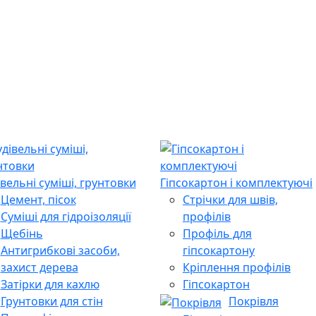
івельні суміші, грунтовки
Гіпсокартон і комплектуючі
Цемент, пісок
Стрічки для швів,
Суміші для гідроізоляції
профілів
Щебінь
Профіль для
Антигрибкові засоби,
гіпсокартону
захист дерева
Кріплення профілів
Затірки для кахлю
Гіпсокартон
Грунтовки для стін
Покрівля