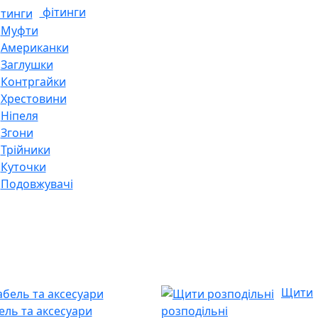
фітинги
Муфти
Американки
Заглушки
Контргайки
Хрестовини
Ніпеля
Згони
Трійники
Куточки
Подовжувачі
Щити
ель та аксесуари
розподільні