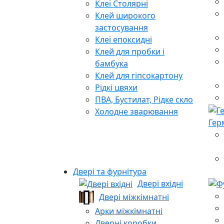
Клеї Столярні
Клей широкого
застосування
Клеї епоксидні
Клей для пробки і
бамбука
Клей для гіпсокартону
Рідкі цвяхи
ПВА, Бустилат, Рідке скло
Холодне зварювання
Гер
Двері та фурнітура
Двері вхідні
Двері міжкімнатні
Арки міжкімнатні
Дверні коробки