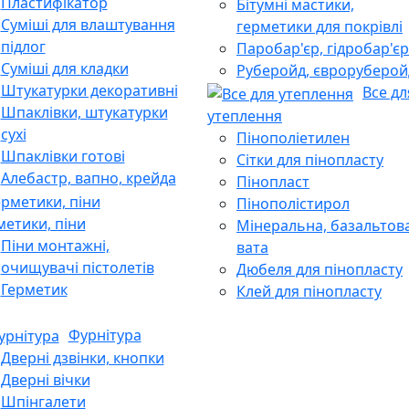
Пластифікатор
Бітумні мастики,
Суміші для влаштування
герметики для покрівлі
підлог
Паробар'єр, гідробар'єр
Суміші для кладки
Руберойд, євроруберой
Штукатурки декоративні
Все дл
Шпаклівки, штукатурки
утеплення
сухі
Пінополіетилен
Шпаклівки готові
Сітки для пінопласту
Алебастр, вапно, крейда
Пінопласт
Пінополістирол
метики, піни
Мінеральна, базальтов
Піни монтажні,
вата
очищувачі пістолетів
Дюбеля для пінопласту
Герметик
Клей для пінопласту
Фурнітура
Дверні дзвінки, кнопки
Дверні вічки
Шпінгалети