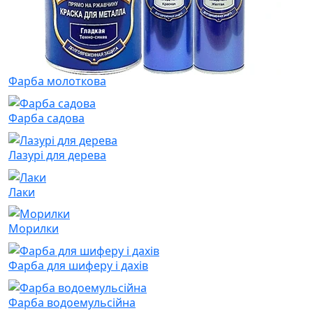
Фарба молоткова
Фарба садова
Лазурі для дерева
Лаки
Морилки
Фарба для шиферу і дахів
Фарба водоемульсійна