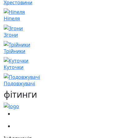
Хрестовини
Ніпеля
Згони
Трійники
Куточки
Подовжувачі
фітинги
(067)
233-01-40
(066)
281-59-01