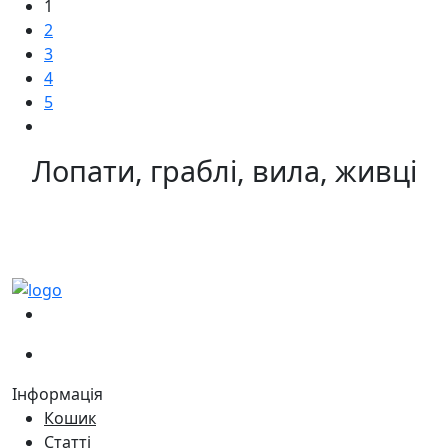
1
2
3
4
5
Лопати, граблі, вила, живці
(067)
233-01-40
(066)
281-59-01
Інформація
Кошик
Статті