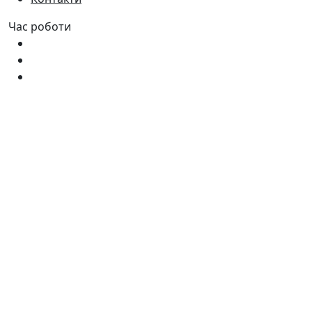
Час роботи
Пн - Пт:
9:00 - 18:00
Сб:
9:00 - 17:00
Нд:
9:00 - 15:00
Наша адреса
Україна, м. Дніпро вул. Квартальна, 25
Україна, м. Дніпро вул. Інженерна, 6
©2026 100metrov.com.ua. Усі права захищені.
Оплата: