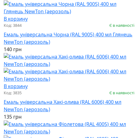
В корзину
Код: 3844
Є в наявності
Емаль універсальна Чорна (RAL 9005) 400 мл Глянець
NewTon (аерозоль)
140 грн
В корзину
Код: 3835
Є в наявності
Емаль універсальна Хакі-олива (RAL 6006) 400 мл
NewTon (аерозоль)
135 грн