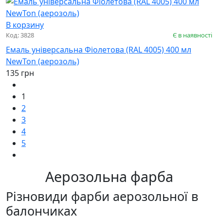
В корзину
Код: 3828
Є в наявності
Емаль універсальна Фіолетова (RAL 4005) 400 мл
NewTon (аерозоль)
135 грн
1
2
3
4
5
Аерозольна фарба
Різновиди фарби аерозольної в
балончиках