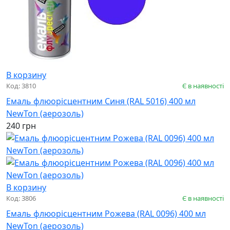
В корзину
Код: 3810
Є в наявності
Емаль флюорісцентним Синя (RAL 5016) 400 мл
NewTon (аерозоль)
240 грн
В корзину
Код: 3806
Є в наявності
Емаль флюорісцентним Рожева (RAL 0096) 400 мл
NewTon (аерозоль)