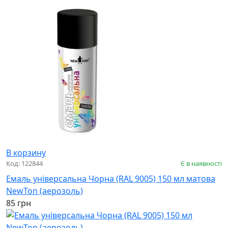
В корзину
Код: 122844
Є в наявності
Емаль універсальна Чорна (RAL 9005) 150 мл матова
NewTon (аерозоль)
85 грн