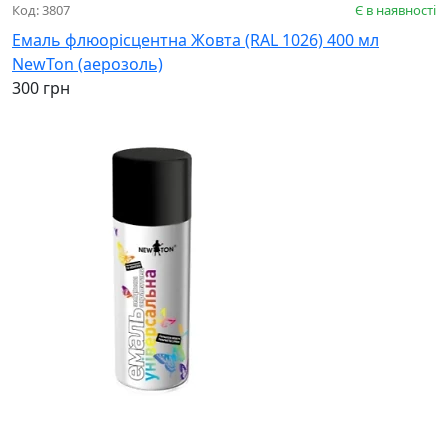
Код: 3807
Є в наявності
Емаль флюорісцентна Жовта (RAL 1026) 400 мл
NewTon (аерозоль)
300 грн