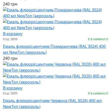
240 грн
В корзину
Код: 3808
Є в наявності
Емаль флюорісцентним Помаранчева (RAL 3024) 400
мл NewTon (аерозоль)
240 грн
В корзину
Код: 3809
Є в наявності
Емаль флюорісцентним Червона (RAL 3026) 400 мл
NewTon (аерозоль)