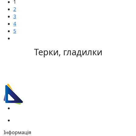
1
2
3
4
5
Терки, гладилки
(067)
233-01-40
(066)
281-59-01
Інформація