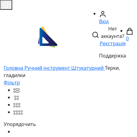
Вхід
Нет
аккаунта?
0
Реєстрація
Поддержка
Головнa
Ручний інструмент
Штукатурний
Терки,
гладилки
Фільтр
Упорядочить