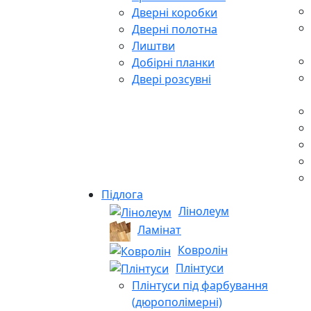
Дверні коробки
Дверні полотна
Лиштви
Добірні планки
Двері розсувні
Підлога
Лінолеум
Ламінат
Ковролін
Плінтуси
Плінтуси під фарбування
(дюрополімерні)