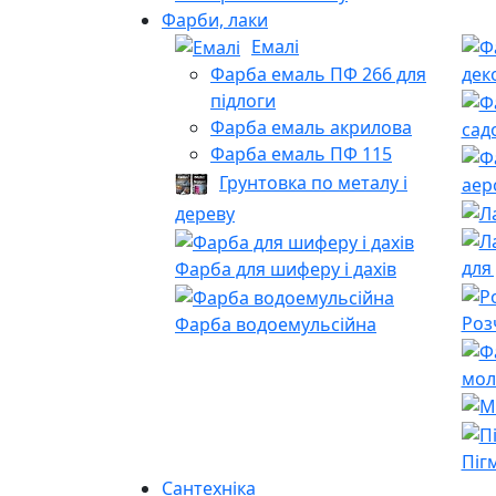
Фарби, лаки
Емалі
Фарба емаль ПФ 266 для
дек
підлоги
Фарба емаль акрилова
сад
Фарба емаль ПФ 115
Грунтовка по металу і
аер
дереву
для
Фарба для шиферу і дахів
Роз
Фарба водоемульсійна
мол
Піг
Сантехніка