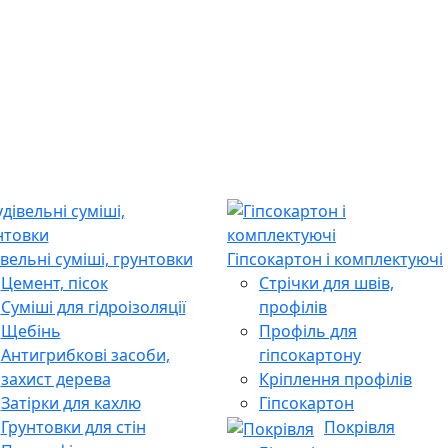
івельні суміші, грунтовки
Гіпсокартон і комплектуючі
Цемент, пісок
Стрічки для швів,
Суміші для гідроізоляції
профілів
Щебінь
Профіль для
Антигрибкові засоби,
гіпсокартону
захист дерева
Кріплення профілів
Затірки для кахлю
Гіпсокартон
Грунтовки для стін
Покрівля