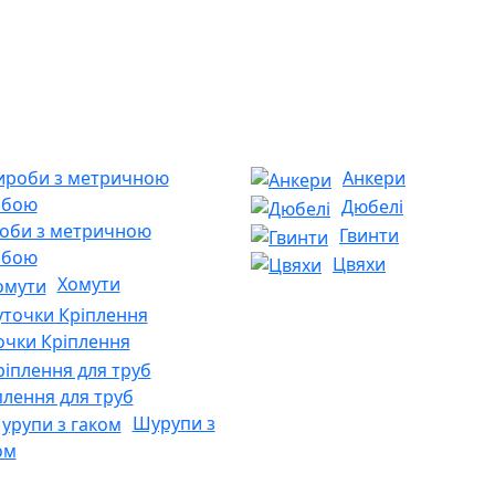
Анкери
Дюбелі
оби з метричною
Гвинти
ьбою
Цвяхи
Хомути
очки Кріплення
плення для труб
Шурупи з
ом