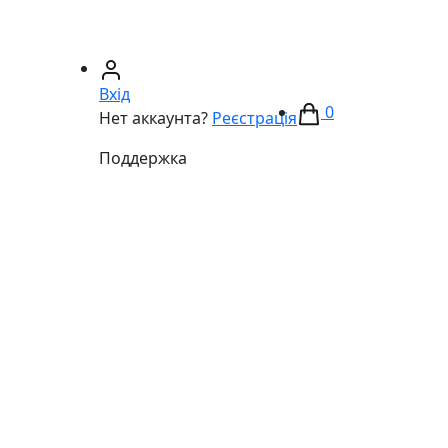
67)
233-01-40
(066)
281-59-01
Вхід
0
Нет аккаунта?
Реєстрація
Поддержка