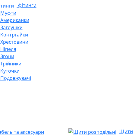
фітинги
Муфти
Американки
Заглушки
Контргайки
Хрестовини
Ніпеля
Згони
Трійники
Куточки
Подовжувачі
Щити