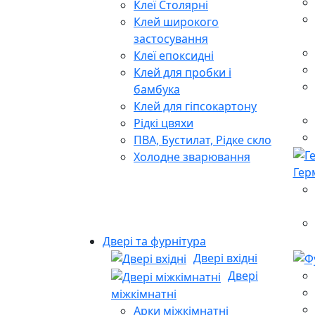
Клеї Столярні
Клей широкого
застосування
Клеї епоксидні
Клей для пробки і
бамбука
Клей для гіпсокартону
Рідкі цвяхи
ПВА, Бустилат, Рідке скло
Холодне зварювання
Гер
Двері та фурнітура
Двері вхідні
Двері
міжкімнатні
Арки міжкімнатні