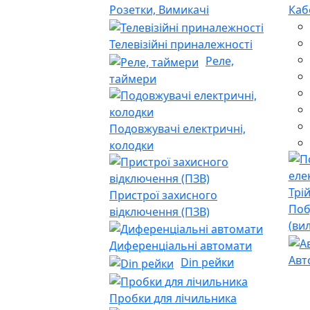
Розетки, Вимикачі
Каб
Телевізійні приналежності
Реле,
таймери
Подовжувачі електричні,
колодки
Пристрої захисного
Поб
відключення (ПЗВ)
(ви
Диференціальні автомати
Авт
Din рейки
Пробки для лічильника