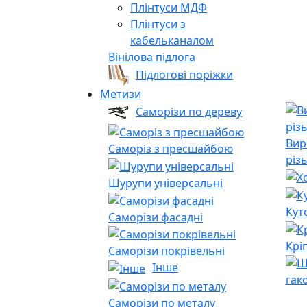
Плінтуси МДФ
Плінтуси з
кабельканалом
Вінілова підлога
Підлогові поріжки
Метизи
Саморізи по дереву
Вир
Саморіз з пресшайбою
різ
Шурупи універсальні
Кут
Саморізи фасадні
Крі
Саморізи покрівельні
Інше
гак
Саморізи по металу