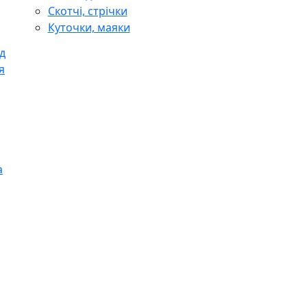
Скотчі, стрічки
Куточки, маяки
д
я
а