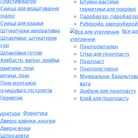
Пластифікатор
Бітумні мастики,
Суміші для влаштування
герметики для покрівлі
підлог
Паробар'єр, гідробар'єр
Суміші для кладки
Руберойд, євроруберой
Штукатурки декоративні
Все дл
Шпаклівки, штукатурки
утеплення
сухі
Пінополіетилен
Шпаклівки готові
Сітки для пінопласту
Алебастр, вапно, крейда
Пінопласт
Пінополістирол
метики, піни
Мінеральна, базальтов
Піни монтажні,
вата
очищувачі пістолетів
Дюбеля для пінопласту
Герметик
Клей для пінопласту
Фурнітура
Дверні дзвінки, кнопки
Дверні вічки
Шпінгалети