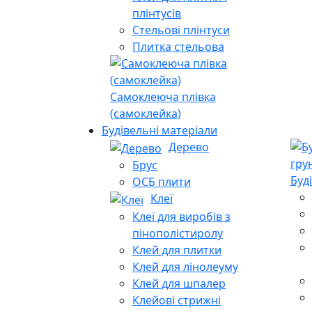
плінтусів
Стельові плінтуси
Плитка стельова
Самоклеюча плівка
(самоклейка)
Будівельні матеріали
Дерево
Брус
Буд
ОСБ плити
Клеї
Клеї для виробів з
пінополістиролу
Клей для плитки
Клей для лінолеуму
Клей для шпалер
Клейові стрижні