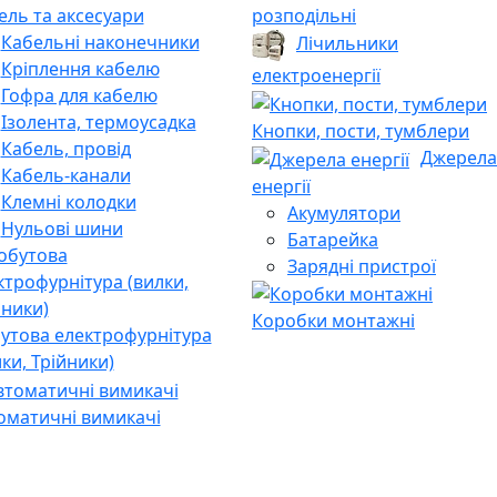
ель та аксесуари
розподільні
Кабельні наконечники
Лічильники
Кріплення кабелю
електроенергії
Гофра для кабелю
Ізолента, термоусадка
Кнопки, пости, тумблери
Кабель, провід
Джерела
Кабель-канали
енергії
Клемні колодки
Акумулятори
Нульові шини
Батарейка
Зарядні пристрої
Коробки монтажні
утова електрофурнітура
лки, Трійники)
оматичні вимикачі