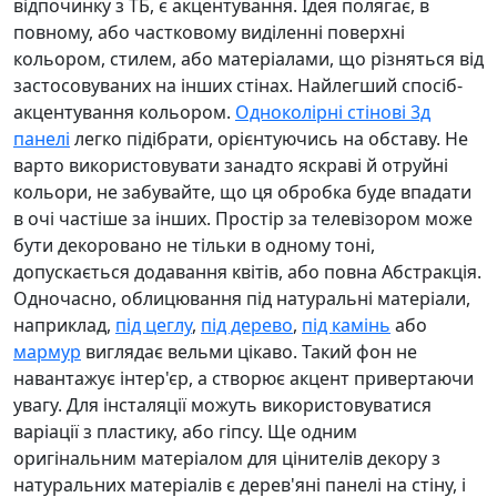
відпочинку з ТБ, є акцентування. Ідея полягає, в
повному, або частковому виділенні поверхні
кольором, стилем, або матеріалами, що різняться від
застосовуваних на інших стінах. Найлегший спосіб-
акцентування кольором.
Одноколірні стінові 3д
панелі
легко підібрати, орієнтуючись на обставу. Не
варто використовувати занадто яскраві й отруйні
кольори, не забувайте, що ця обробка буде впадати
в очі частіше за інших. Простір за телевізором може
бути декоровано не тільки в одному тоні,
допускається додавання квітів, або повна Абстракція.
Одночасно, облицювання під натуральні матеріали,
наприклад,
під цеглу
,
під дерево
,
під камінь
або
мармур
виглядає вельми цікаво. Такий фон не
навантажує інтер'єр, а створює акцент привертаючи
увагу. Для інсталяції можуть використовуватися
варіації з пластику, або гіпсу. Ще одним
оригінальним матеріалом для цінителів декору з
натуральних матеріалів є дерев'яні панелі на стіну, і