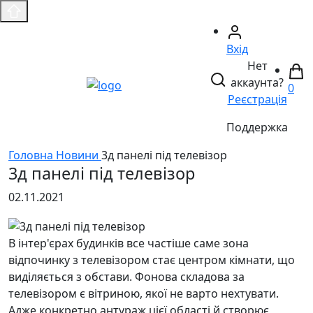
Вхід
Нет
аккаунта?
0
Реєстрація
Поддержка
Головнa
Новини
3д панелі під телевізор
3д панелі під телевізор
02.11.2021
В інтер'єрах будинків все частіше саме зона
відпочинку з телевізором стає центром кімнати, що
виділяється з обстави. Фонова складова за
телевізором є вітриною, якої не варто нехтувати.
Адже конкретно антураж цієї області й створює