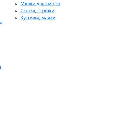
Мішки для сміття
Скотчі, стрічки
Куточки, маяки
д
а