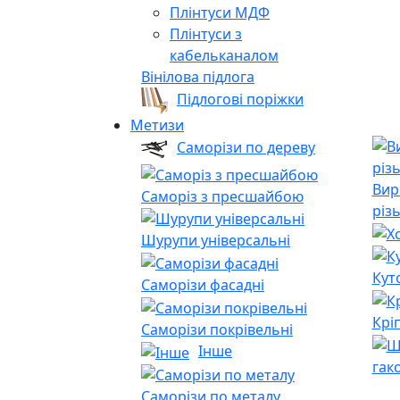
Плінтуси МДФ
Плінтуси з
кабельканалом
Вінілова підлога
Підлогові поріжки
Метизи
Саморізи по дереву
Вир
Саморіз з пресшайбою
різ
Шурупи універсальні
Кут
Саморізи фасадні
Крі
Саморізи покрівельні
Інше
гак
Саморізи по металу