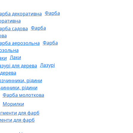
Фарба
оративна
Фарба
ова
Фарба
озольна
Лаки
Лазурі
 дерева
чинники, рідини
Фарба молоткова
Морилки
менти для фарб