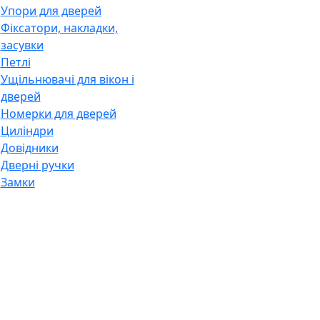
Упори для дверей
Фіксатори, накладки,
засувки
Петлі
Ущільнювачі для вікон і
дверей
Номерки для дверей
Циліндри
Довідники
Дверні ручки
Замки