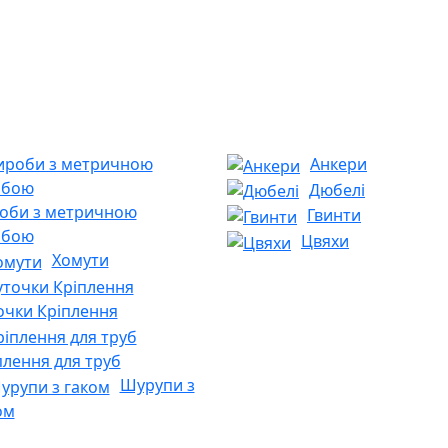
Анкери
Дюбелі
оби з метричною
Гвинти
ьбою
Цвяхи
Хомути
очки Кріплення
плення для труб
Шурупи з
ом