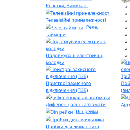
Розетки, Вимикачі
Телевізійні приналежності
Реле,
таймери
Подовжувачі електричні,
колодки
Пристрої захисного
Поб
відключення (ПЗВ)
(ви
Диференціальні автомати
Авт
Din рейки
Пробки для лічильника