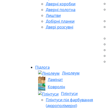
Дверні коробки
Дверні полотна
Лиштви
Добірні планки
Двері розсувні
Підлога
Лінолеум
Ламінат
Ковролін
Плінтуси
Плінтуси під фарбування
(дюрополімерні)