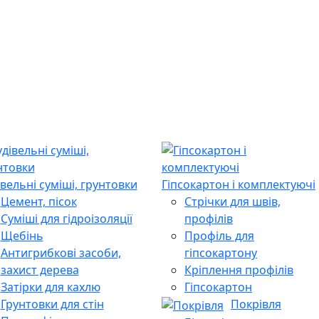
івельні суміші, грунтовки
Гіпсокартон і комплектуючі
Цемент, пісок
Стрічки для швів,
Суміші для гідроізоляції
профілів
Щебінь
Профіль для
Антигрибкові засоби,
гіпсокартону
захист дерева
Кріплення профілів
Затірки для кахлю
Гіпсокартон
Грунтовки для стін
Покрівля