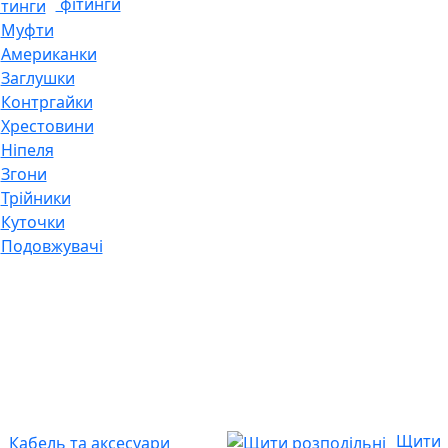
фітинги
Муфти
Американки
Заглушки
Контргайки
Хрестовини
Ніпеля
Згони
Трійники
Куточки
Подовжувачі
Щити
Кабель та аксесуари