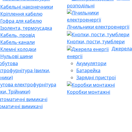
розподільні
Кабельні наконечники
Кріплення кабелю
Гофра для кабелю
Лічильники електроенергії
Ізолента, термоусадка
Кабель, провід
Кнопки, пости, тумблери
Кабель-канали
Джерела
Клемні колодки
енергії
Нульові шини
Акумулятори
Батарейка
Зарядні пристрої
утова електрофурнітура
лки, Трійники)
Коробки монтажні
оматичні вимикачі