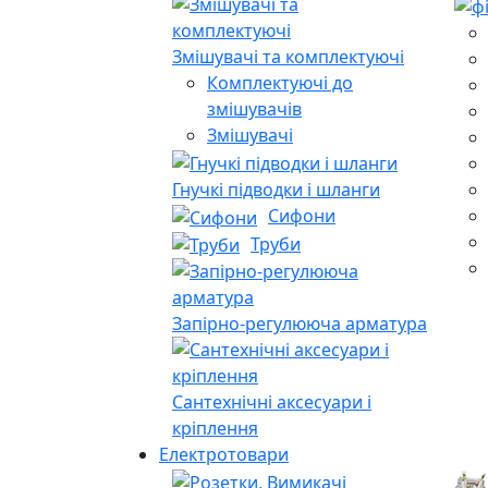
Змішувачі та комплектуючі
Комплектуючі до
змішувачів
Змішувачі
Гнучкі підводки і шланги
Сифони
Труби
Запірно-регулююча арматура
Сантехнічні аксесуари і
кріплення
Електротовари