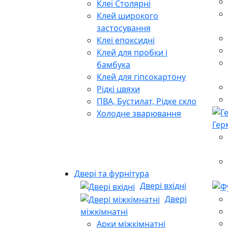
Клеї Столярні
Клей широкого
застосування
Клеї епоксидні
Клей для пробки і
бамбука
Клей для гіпсокартону
Рідкі цвяхи
ПВА, Бустилат, Рідке скло
Холодне зварювання
Гер
Двері та фурнітура
Двері вхідні
Двері
міжкімнатні
Арки міжкімнатні