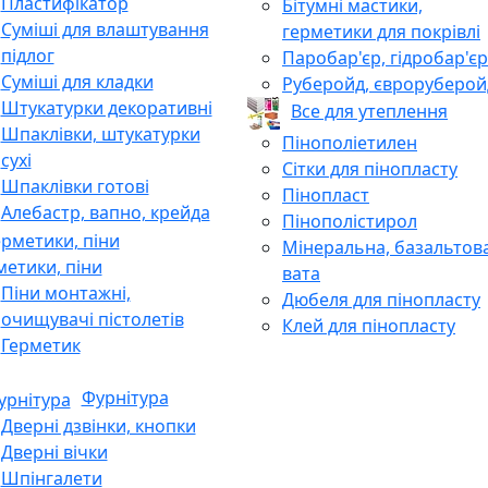
Пластифікатор
Бітумні мастики,
Суміші для влаштування
герметики для покрівлі
підлог
Паробар'єр, гідробар'єр
Суміші для кладки
Руберойд, євроруберой
Штукатурки декоративні
Все для утеплення
Шпаклівки, штукатурки
Пінополіетилен
сухі
Сітки для пінопласту
Шпаклівки готові
Пінопласт
Алебастр, вапно, крейда
Пінополістирол
Мінеральна, базальтов
метики, піни
вата
Піни монтажні,
Дюбеля для пінопласту
очищувачі пістолетів
Клей для пінопласту
Герметик
Фурнітура
Дверні дзвінки, кнопки
Дверні вічки
Шпінгалети