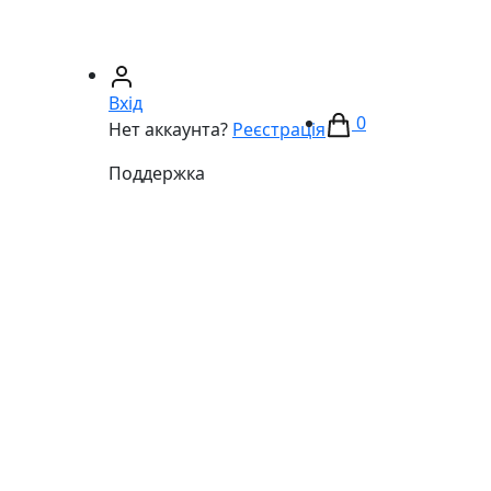
67)
233-01-40
(066)
281-59-01
Вхід
0
Нет аккаунта?
Реєстрація
Поддержка