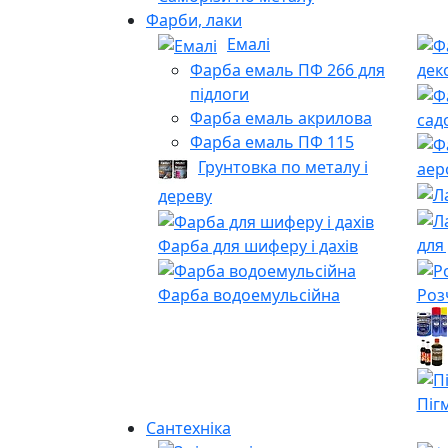
Фарби, лаки
Емалі
Фарба емаль ПФ 266 для
дек
підлоги
Фарба емаль акрилова
сад
Фарба емаль ПФ 115
Грунтовка по металу і
аер
дереву
для
Фарба для шиферу і дахів
Роз
Фарба водоемульсійна
Піг
Сантехніка