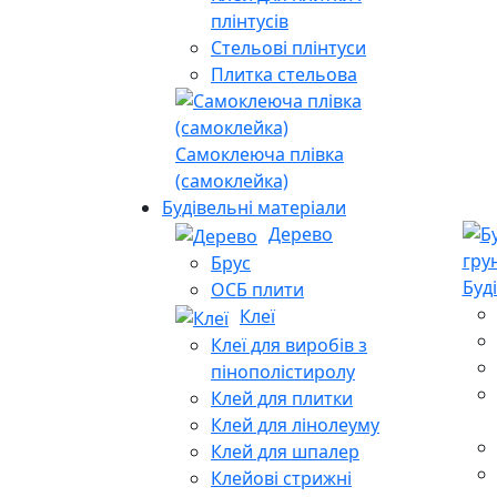
плінтусів
Стельові плінтуси
Плитка стельова
Самоклеюча плівка
(самоклейка)
Будівельні матеріали
Дерево
Брус
Буд
ОСБ плити
Клеї
Клеї для виробів з
пінополістиролу
Клей для плитки
Клей для лінолеуму
Клей для шпалер
Клейові стрижні