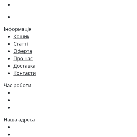
(067)
233-01-40
(066)
281-59-01
Інформація
Кошик
Статті
Оферта
Про нас
Доставка
Контакти
Час роботи
Пн - Пт:
9:00 - 18:00
Сб:
9:00 - 17:00
Нд:
9:00 - 15:00
Наша адреса
Україна, м. Дніпро вул. Квартальна, 25
Україна, м. Дніпро вул. Інженерна, 6