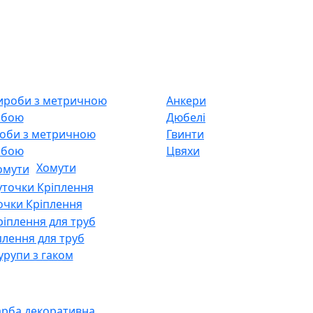
Анкери
Дюбелі
оби з метричною
Гвинти
ьбою
Цвяхи
Хомути
очки Кріплення
плення для труб
рупи з гаком
рба декоративна