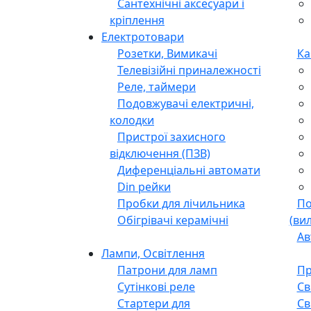
Сантехнічні аксесуари і
кріплення
Електротовари
Розетки, Вимикачі
Ка
Телевізійні приналежності
Реле, таймери
Подовжувачі електричні,
колодки
Пристрої захисного
відключення (ПЗВ)
Диференціальні автомати
Din рейки
Пробки для лічильника
По
Обігрівачі керамічні
(ви
Ав
Лампи, Освітлення
Патрони для ламп
Пр
Сутінкові реле
Св
Стартери для
Св