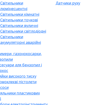
Світильники
Датчики руху
люмінесцентні
Світильники кімнатні
Світильники точкові
Світильники вуличні
Світильники світлодіодні
Світильники
акумуляторні аварійні
имери, газонокосарки,
зопили
сесуари для бензопил і
окос
йки високого тиску
рмоклеєві пістолети
соси
яльники пластикових
б
бори електроінструменту