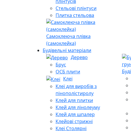
плінтусів
Стельові плінтуси
Плитка стельова
Самоклеюча плівка
(самоклейка)
Будівельні матеріали
Дерево
Брус
Буд
ОСБ плити
Клеї
Клеї для виробів з
пінополістиролу
Клей для плитки
Клей для лінолеуму
Клей для шпалер
Клейові стрижні
Клеї Столярні