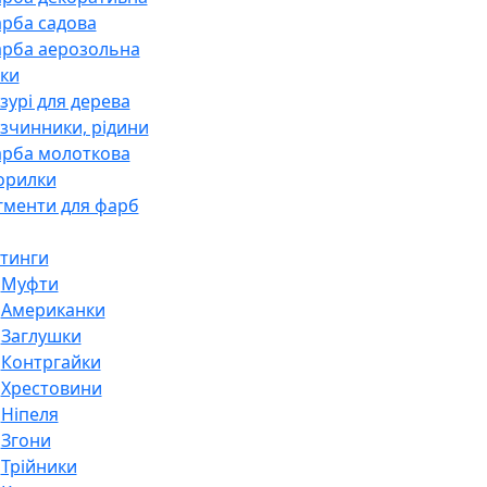
рба садова
рба аерозольна
ки
зурі для дерева
зчинники, рідини
рба молоткова
орилки
гменти для фарб
тинги
Муфти
Американки
Заглушки
Контргайки
Хрестовини
Ніпеля
Згони
Трійники