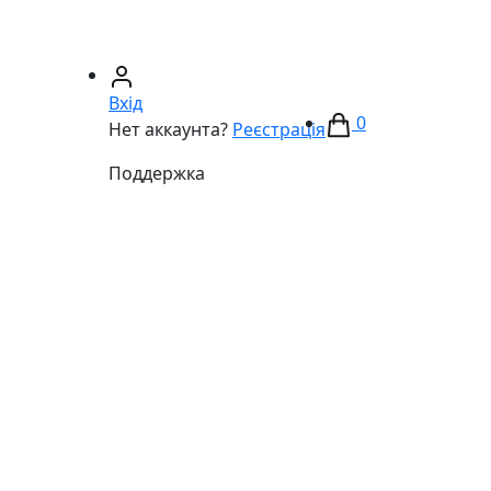
67)
233-01-40
(066)
281-59-01
Вхід
0
Нет аккаунта?
Реєстрація
Поддержка