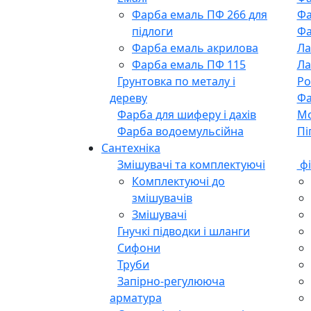
Фарба емаль ПФ 266 для
Фа
підлоги
Фа
Фарба емаль акрилова
Ла
Фарба емаль ПФ 115
Ла
Грунтовка по металу і
Ро
дереву
Фа
Фарба для шиферу і дахів
М
Фарба водоемульсійна
Пі
Сантехніка
Змішувачі та комплектуючі
фі
Комплектуючі до
змішувачів
Змішувачі
Гнучкі підводки і шланги
Сифони
Труби
Запірно-регулююча
арматура