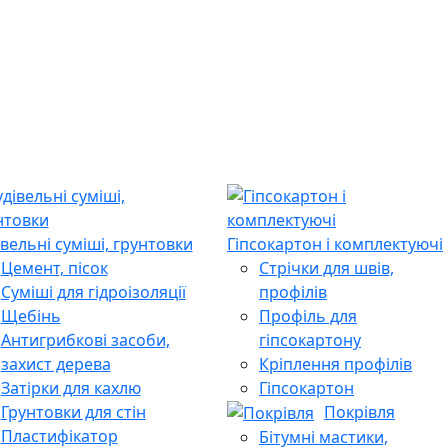
івельні суміші, грунтовки
Гіпсокартон і комплектуючі
Цемент, пісок
Стрічки для швів,
Суміші для гідроізоляції
профілів
Щебінь
Профіль для
Антигрибкові засоби,
гіпсокартону
захист дерева
Кріплення профілів
Затірки для кахлю
Гіпсокартон
Грунтовки для стін
Покрівля
Пластифікатор
Бітумні мастики,