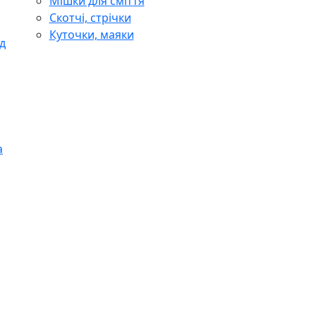
Мішки для сміття
Скотчі, стрічки
Куточки, маяки
д
а