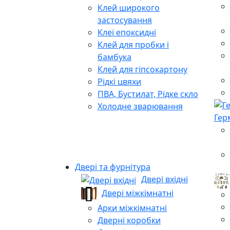
Клей широкого
застосування
Клеї епоксидні
Клей для пробки і
бамбука
Клей для гіпсокартону
Рідкі цвяхи
ПВА, Бустилат, Рідке скло
Холодне зварювання
Гер
Двері та фурнітура
Двері вхідні
Двері міжкімнатні
Арки міжкімнатні
Дверні коробки