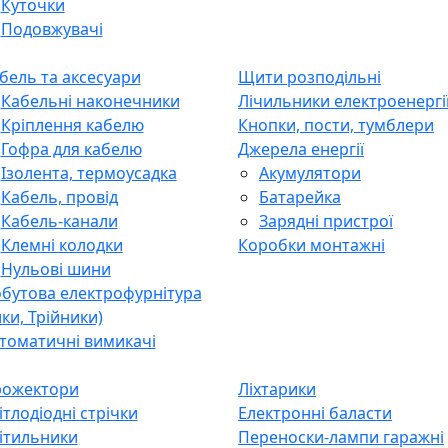
Куточки
Подовжувачі
бель та аксесуари
Щити розподільні
Кабельні наконечники
Лічильники електроенергі
Кріплення кабелю
Кнопки, пости, тумблери
Гофра для кабелю
Джерела енергії
Ізолента, термоусадка
Акумулятори
Кабель, провід
Батарейка
Кабель-канали
Зарядні пристрої
Клемні колодки
Коробки монтажні
Нульові шини
бутова електрофурнітура
лки, Трійники)
томатичні вимикачі
ожектори
Ліхтарики
ітлодіодні стрічки
Електронні баласти
ітильники
Переноски-лампи гаражні