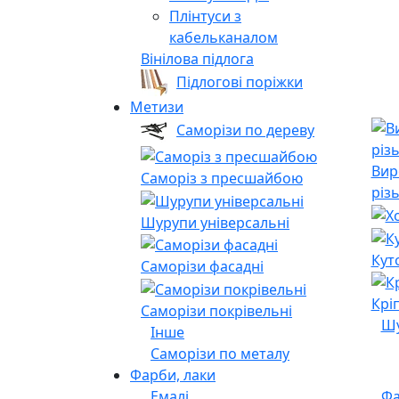
Плінтуси з
кабельканалом
Вінілова підлога
Підлогові поріжки
Метизи
Саморізи по дереву
Вир
Саморіз з пресшайбою
різ
Шурупи універсальні
Кут
Саморізи фасадні
Крі
Саморізи покрівельні
Шу
Інше
Саморізи по металу
Фарби, лаки
Емалі
Фа