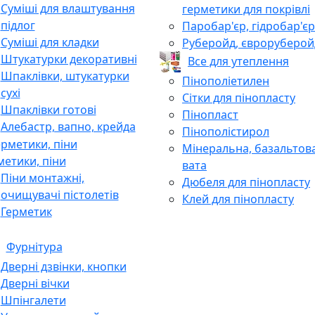
Суміші для влаштування
герметики для покрівлі
підлог
Паробар'єр, гідробар'єр
Суміші для кладки
Руберойд, євроруберой
Штукатурки декоративні
Все для утеплення
Шпаклівки, штукатурки
Пінополіетилен
сухі
Сітки для пінопласту
Шпаклівки готові
Пінопласт
Алебастр, вапно, крейда
Пінополістирол
Мінеральна, базальтов
метики, піни
вата
Піни монтажні,
Дюбеля для пінопласту
очищувачі пістолетів
Клей для пінопласту
Герметик
Фурнітура
Дверні дзвінки, кнопки
Дверні вічки
Шпінгалети