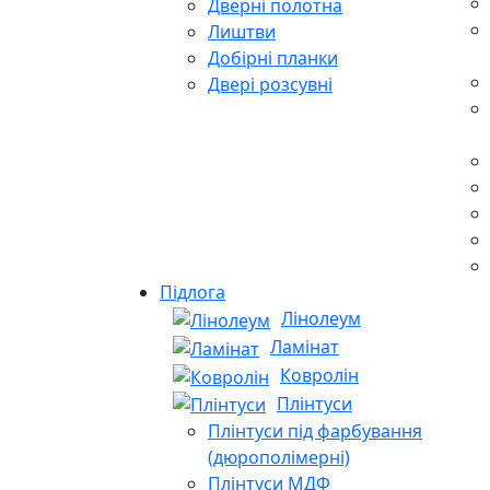
Дверні полотна
Лиштви
Добірні планки
Двері розсувні
Підлога
Лінолеум
Ламінат
Ковролін
Плінтуси
Плінтуси під фарбування
(дюрополімерні)
Плінтуси МДФ