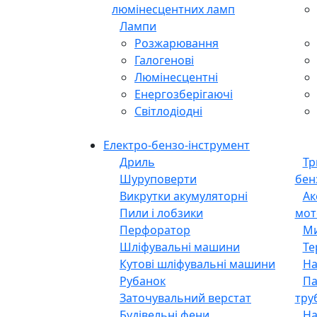
люмінесцентних ламп
Лампи
Розжарювання
Галогенові
Люмінесцентні
Енергозберігаючі
Світлодіодні
Електро-бензо-інструмент
Дриль
Тр
Шуруповерти
бен
Викрутки акумуляторні
Ак
Пили і лобзики
мот
Перфоратор
Ми
Шліфувальні машини
Те
Кутові шліфувальні машини
На
Рубанок
Па
Заточувальний верстат
тру
Будівельні фени
На