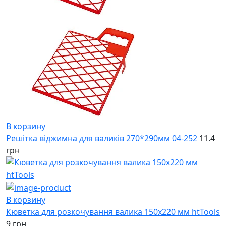
В корзину
Решітка віджимна для валиків 270*290мм 04-252
11.4
грн
В корзину
Кюветка для розкочування валика 150х220 мм htTools
9 грн