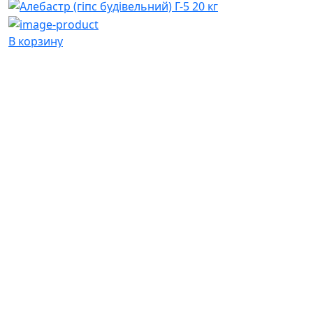
В корзину
Алебастр (гіпс будівельний) Г-5 20 кг
49 грн
В корзину
Вапно (гашене) Пушенко 17 кг
55 грн
В корзину
Вапно (гашене) Пушенко 5 кг
135 грн