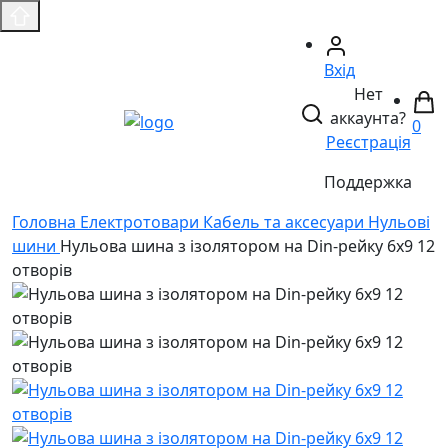
Вхід
Нет
аккаунта?
0
Реєстрація
Поддержка
Головнa
Електротовари
Кабель та аксесуари
Нульові
шини
Нульова шина з ізолятором на Din-рейку 6х9 12
отворів