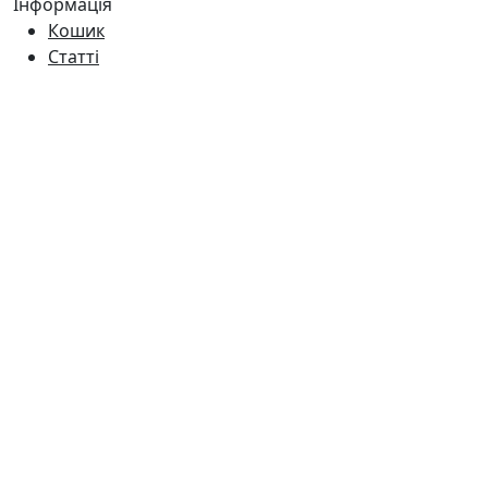
Інформація
Кошик
Статті
Оферта
Про нас
Доставка
Контакти
Час роботи
Пн - Пт:
9:00 - 18:00
Сб:
9:00 - 17:00
Нд:
9:00 - 15:00
Наша адреса
Україна, м. Дніпро вул. Квартальна, 25
Україна, м. Дніпро вул. Інженерна, 6
©2026 100metrov.com.ua. Усі права захищені.
Оплата: