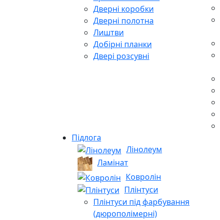
Дверні коробки
Дверні полотна
Лиштви
Добірні планки
Двері розсувні
Підлога
Лінолеум
Ламінат
Ковролін
Плінтуси
Плінтуси під фарбування
(дюрополімерні)