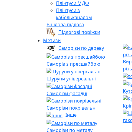
Плінтуси МДФ
Плінтуси з
кабельканалом
Вінілова підлога
Підлогові поріжки
Метизи
Саморізи по дереву
Вир
Саморіз з пресшайбою
різ
Шурупи універсальні
Кут
Саморізи фасадні
Крі
Саморізи покрівельні
Інше
гак
Саморізи по металу