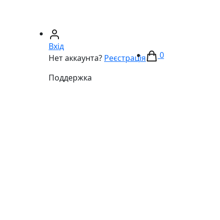
67)
233-01-40
(066)
281-59-01
Вхід
0
Нет аккаунта?
Реєстрація
Поддержка