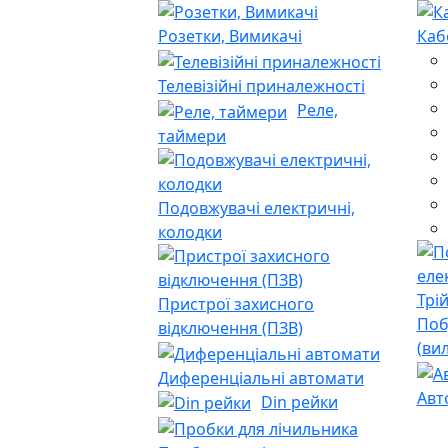
Розетки, Вимикачі
Каб
Телевізійні приналежності
Реле,
таймери
Подовжувачі електричні,
колодки
Пристрої захисного
Поб
відключення (ПЗВ)
(ви
Диференціальні автомати
Авт
Din рейки