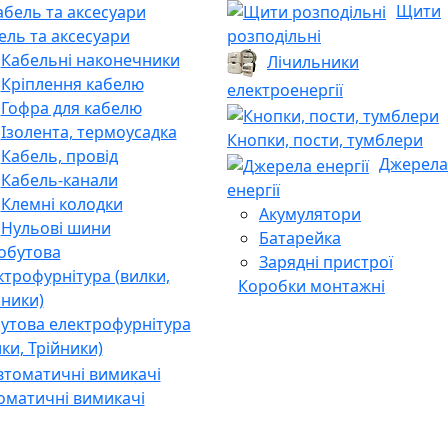
Щити
ель та аксесуари
розподільні
Кабельні наконечники
Лічильники
Кріплення кабелю
електроенергії
Гофра для кабелю
Ізолента, термоусадка
Кнопки, пости, тумблери
Кабель, провід
Джерела
Кабель-канали
енергії
Клемні колодки
Акумулятори
Нульові шини
Батарейка
Зарядні пристрої
Коробки монтажні
утова електрофурнітура
лки, Трійники)
оматичні вимикачі