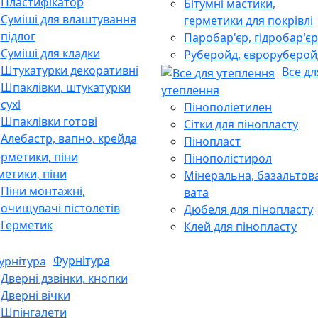
Пластифікатор
Бітумні мастики,
Суміші для влаштування
герметики для покрівлі
підлог
Паробар'єр, гідробар'єр
Суміші для кладки
Руберойд, євроруберой
Штукатурки декоративні
Все дл
Шпаклівки, штукатурки
утеплення
сухі
Пінополіетилен
Шпаклівки готові
Сітки для пінопласту
Алебастр, вапно, крейда
Пінопласт
Пінополістирол
метики, піни
Мінеральна, базальтов
Піни монтажні,
вата
очищувачі пістолетів
Дюбеля для пінопласту
Герметик
Клей для пінопласту
Фурнітура
Дверні дзвінки, кнопки
Дверні вічки
Шпінгалети