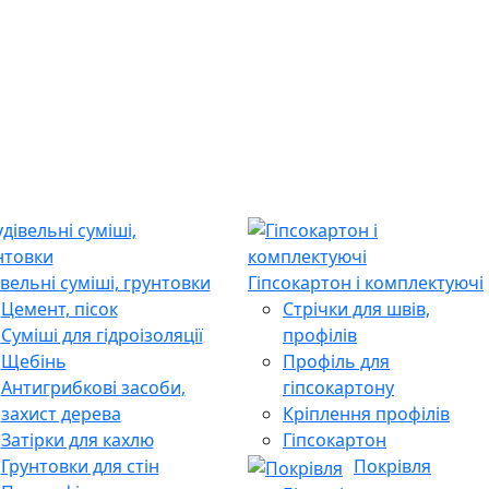
івельні суміші, грунтовки
Гіпсокартон і комплектуючі
Цемент, пісок
Стрічки для швів,
Суміші для гідроізоляції
профілів
Щебінь
Профіль для
Антигрибкові засоби,
гіпсокартону
захист дерева
Кріплення профілів
Затірки для кахлю
Гіпсокартон
Грунтовки для стін
Покрівля