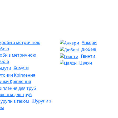
Анкери
Дюбелі
оби з метричною
Гвинти
ьбою
Цвяхи
Хомути
очки Кріплення
плення для труб
Шурупи з
ом