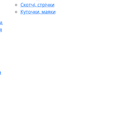
Скотчі, стрічки
Куточки, маяки
д
я
а