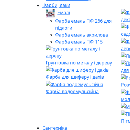
Фарби, лаки
Емалі
дек
Фарба емаль ПФ 266 для
підлоги
сад
Фарба емаль акрилова
Фарба емаль ПФ 115
аер
Грунтовка по металу і дереву
для
Фарба для шиферу і дахів
Роз
Фарба водоемульсійна
мол
Піг
Сантехніка