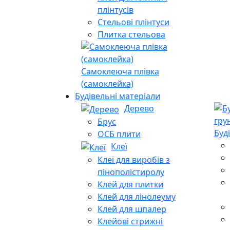
плінтусів
Стельові плінтуси
Плитка стельова
Самоклеюча плівка
(самоклейка)
Будівельні матеріали
Дерево
Брус
Буд
ОСБ плити
Клеї
Клеї для виробів з
пінополістиролу
Клей для плитки
Клей для лінолеуму
Клей для шпалер
Клейові стрижні