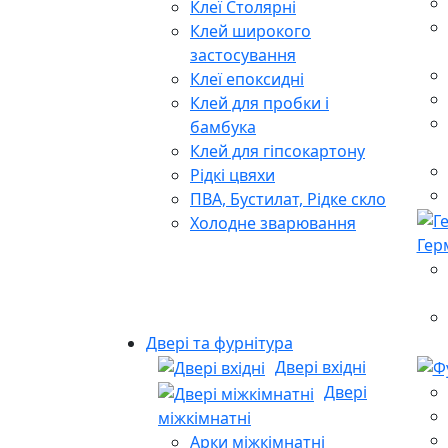
Клеї Столярні
Клей широкого
застосування
Клеї епоксидні
Клей для пробки і
бамбука
Клей для гіпсокартону
Рідкі цвяхи
ПВА, Бустилат, Рідке скло
Холодне зварювання
Гер
Двері та фурнітура
Двері вхідні
Двері
міжкімнатні
Арки міжкімнатні