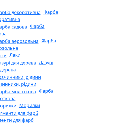
Фарба
оративна
Фарба
ова
Фарба
озольна
Лаки
Лазурі
 дерева
чинники, рідини
Фарба
откова
Морилки
менти для фарб