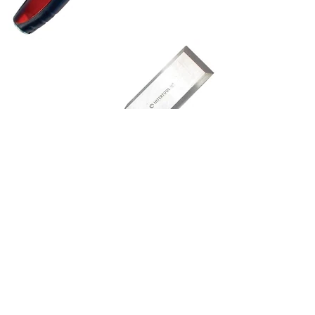
В корзину
Стамеска 18мм Cr-V, двокомпонентна рукоятка
Intertool HT-3518
110 грн