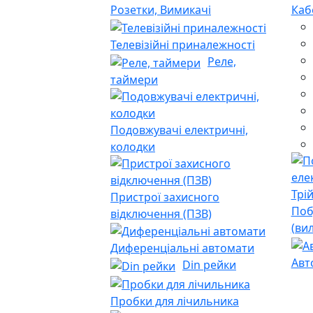
Розетки, Вимикачі
Каб
Телевізійні приналежності
Реле,
таймери
Подовжувачі електричні,
колодки
Пристрої захисного
Поб
відключення (ПЗВ)
(ви
Диференціальні автомати
Авт
Din рейки
Пробки для лічильника