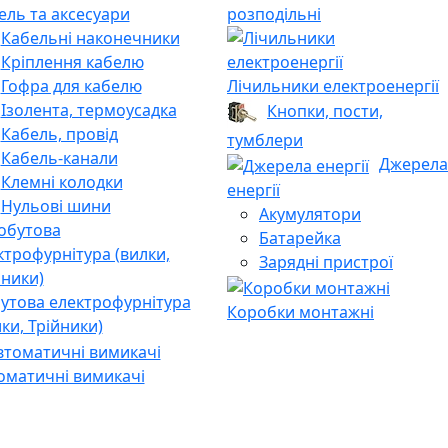
ель та аксесуари
розподільні
Кабельні наконечники
Кріплення кабелю
Гофра для кабелю
Лічильники електроенергії
Ізолента, термоусадка
Кнопки, пости,
Кабель, провід
тумблери
Кабель-канали
Джерела
Клемні колодки
енергії
Нульові шини
Акумулятори
Батарейка
Зарядні пристрої
утова електрофурнітура
Коробки монтажні
лки, Трійники)
оматичні вимикачі