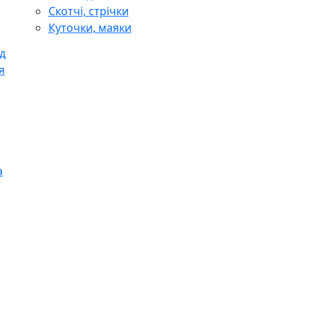
Скотчі, стрічки
Куточки, маяки
д
я
а