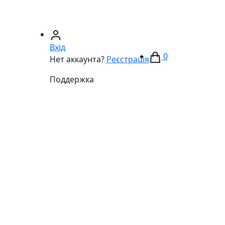
67)
233-01-40
(066)
281-59-01
Вхід
0
Нет аккаунта?
Реєстрація
Поддержка