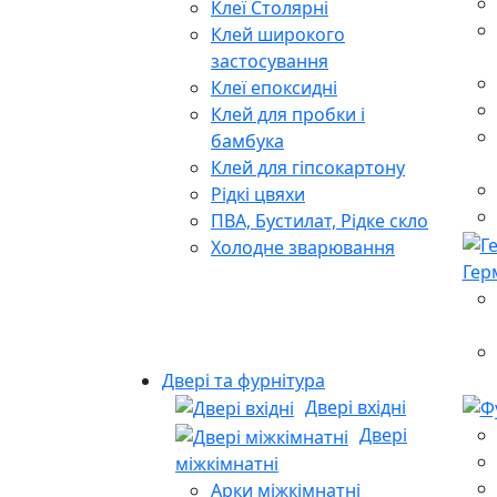
Клеї Столярні
Клей широкого
застосування
Клеї епоксидні
Клей для пробки і
бамбука
Клей для гіпсокартону
Рідкі цвяхи
ПВА, Бустилат, Рідке скло
Холодне зварювання
Гер
Двері та фурнітура
Двері вхідні
Двері
міжкімнатні
Арки міжкімнатні