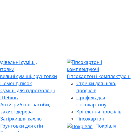
івельні суміші, грунтовки
Гіпсокартон і комплектуючі
Цемент, пісок
Стрічки для швів,
Суміші для гідроізоляції
профілів
Щебінь
Профіль для
Антигрибкові засоби,
гіпсокартону
захист дерева
Кріплення профілів
Затірки для кахлю
Гіпсокартон
Грунтовки для стін
Покрівля