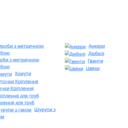
Анкери
Дюбелі
оби з метричною
Гвинти
ьбою
Цвяхи
Хомути
очки Кріплення
плення для труб
Шурупи з
ом