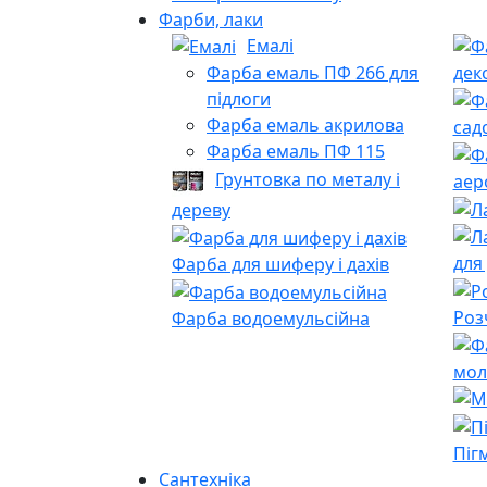
Фарби, лаки
Емалі
Фарба емаль ПФ 266 для
дек
підлоги
Фарба емаль акрилова
сад
Фарба емаль ПФ 115
Грунтовка по металу і
аер
дереву
для
Фарба для шиферу і дахів
Роз
Фарба водоемульсійна
мол
Піг
Сантехніка