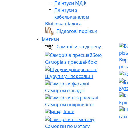
Плінтуси МДФ
Плінтуси з
кабельканалом
Вінілова підлога
Підлогові поріжки
Метизи
Саморізи по дереву
Вир
Саморіз з пресшайбою
різ
Шурупи універсальні
Кут
Саморізи фасадні
Крі
Саморізи покрівельні
Інше
гак
Саморізи по металу