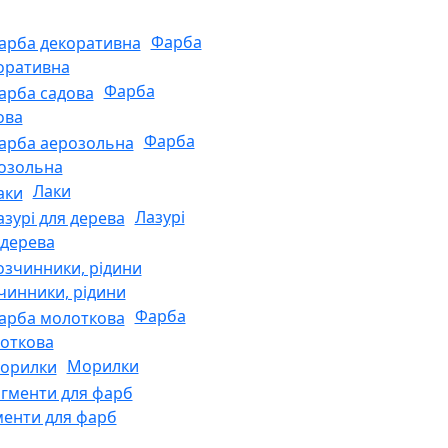
Фарба
оративна
Фарба
ова
Фарба
озольна
Лаки
Лазурі
 дерева
чинники, рідини
Фарба
откова
Морилки
менти для фарб