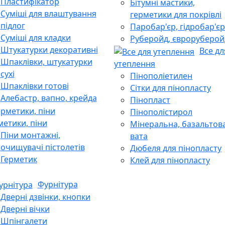
Пластифікатор
Бітумні мастики,
Суміші для влаштування
герметики для покрівлі
підлог
Паробар'єр, гідробар'єр
Суміші для кладки
Руберойд, євроруберой
Штукатурки декоративні
Все дл
Шпаклівки, штукатурки
утеплення
сухі
Пінополіетилен
Шпаклівки готові
Сітки для пінопласту
Алебастр, вапно, крейда
Пінопласт
Пінополістирол
метики, піни
Мінеральна, базальтов
Піни монтажні,
вата
очищувачі пістолетів
Дюбеля для пінопласту
Герметик
Клей для пінопласту
Фурнітура
Дверні дзвінки, кнопки
Дверні вічки
Шпінгалети