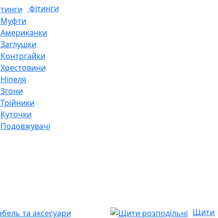
фітинги
Муфти
Американки
Заглушки
Контргайки
Хрестовини
Ніпеля
Згони
Трійники
Куточки
Подовжувачі
Щити