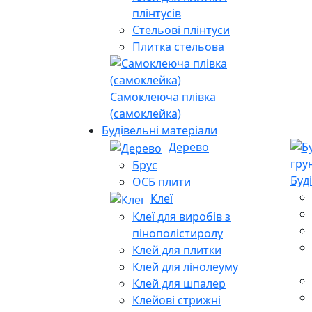
плінтусів
Стельові плінтуси
Плитка стельова
Самоклеюча плівка
(самоклейка)
Будівельні матеріали
Дерево
Брус
Буд
ОСБ плити
Клеї
Клеї для виробів з
пінополістиролу
Клей для плитки
Клей для лінолеуму
Клей для шпалер
Клейові стрижні