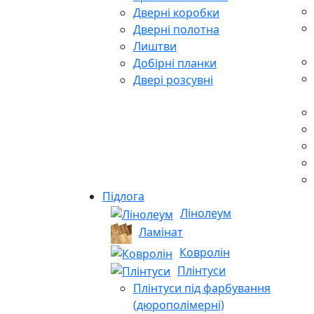
Дверні коробки
Дверні полотна
Лиштви
Добірні планки
Двері розсувні
Підлога
Лінолеум
Ламінат
Ковролін
Плінтуси
Плінтуси під фарбування
(дюрополімерні)