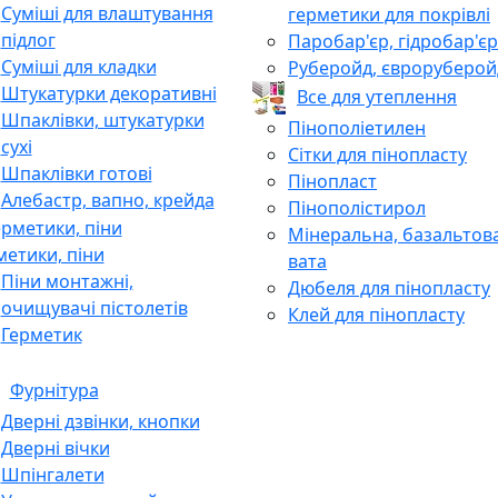
Суміші для влаштування
герметики для покрівлі
підлог
Паробар'єр, гідробар'єр
Суміші для кладки
Руберойд, євроруберой
Штукатурки декоративні
Все для утеплення
Шпаклівки, штукатурки
Пінополіетилен
сухі
Сітки для пінопласту
Шпаклівки готові
Пінопласт
Алебастр, вапно, крейда
Пінополістирол
Мінеральна, базальтов
метики, піни
вата
Піни монтажні,
Дюбеля для пінопласту
очищувачі пістолетів
Клей для пінопласту
Герметик
Фурнітура
Дверні дзвінки, кнопки
Дверні вічки
Шпінгалети