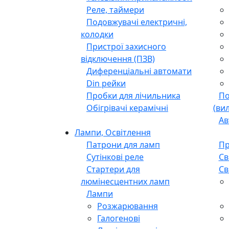
Сантехнічні аксесуари і
кріплення
Електротовари
Розетки, Вимикачі
Ка
Телевізійні приналежності
Реле, таймери
Подовжувачі електричні,
колодки
Пристрої захисного
відключення (ПЗВ)
Диференціальні автомати
Din рейки
Пробки для лічильника
По
Обігрівачі керамічні
(ви
Ав
Лампи, Освітлення
Патрони для ламп
Пр
Сутінкові реле
Св
Стартери для
Св