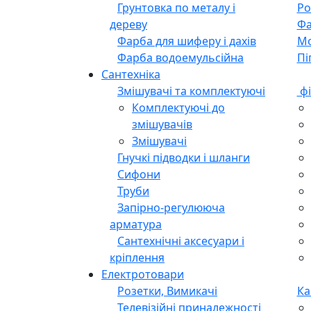
Фарба емаль ПФ 266 для
Фа
підлоги
Фа
Фарба емаль акрилова
Ла
Фарба емаль ПФ 115
Ла
Грунтовка по металу і
Ро
дереву
Фа
Фарба для шиферу і дахів
М
Фарба водоемульсійна
Пі
Сантехніка
Змішувачі та комплектуючі
фі
Комплектуючі до
змішувачів
Змішувачі
Гнучкі підводки і шланги
Сифони
Труби
Запірно-регулююча
арматура