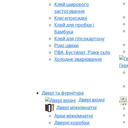
Клей широкого
застосування
Клеї епоксидні
Клей для пробки і
бамбука
Клей для гіпсокартону
Рідкі цвяхи
ПВА, Бустилат, Рідке скло
Холодне зварювання
Гер
Двері та фурнітура
Двері вхідні
Двері міжкімнатні
Арки міжкімнатні
Дверні коробки