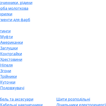
рба садова
рба аерозольна
ки
зурі для дерева
зчинники, рідини
рба молоткова
орилки
гменти для фарб
тинги
Муфти
Американки
Заглушки
Контргайки
Хрестовини
Ніпеля
Згони
Трійники