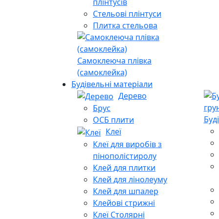
плінтусів
Стельові плінтуси
Плитка стельова
Самоклеюча плівка
(самоклейка)
Будівельні матеріали
Дерево
Брус
Буд
ОСБ плити
Клеї
Клеї для виробів з
пінополістиролу
Клей для плитки
Клей для лінолеуму
Клей для шпалер
Клейові стрижні
Клеї Столярні