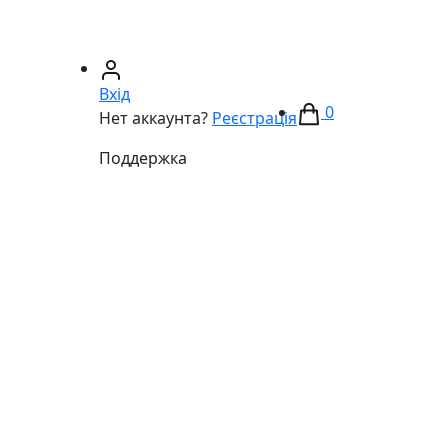
67)
233-01-40
(066)
281-59-01
Вхід
0
Нет аккаунта?
Реєстрація
Поддержка