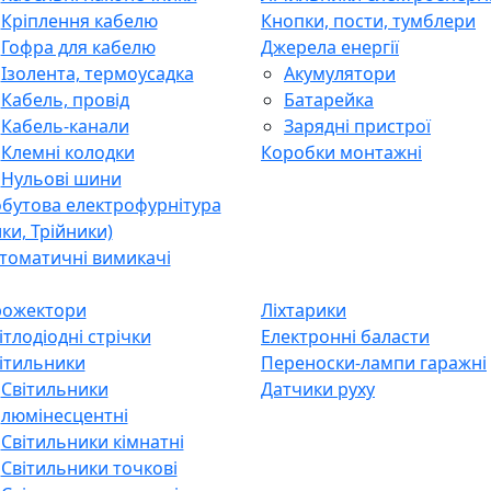
Куточки
Подовжувачі
бель та аксесуари
Щити розподільні
Кабельні наконечники
Лічильники електроенергі
Кріплення кабелю
Кнопки, пости, тумблери
Гофра для кабелю
Джерела енергії
Ізолента, термоусадка
Акумулятори
Кабель, провід
Батарейка
Кабель-канали
Зарядні пристрої
Клемні колодки
Коробки монтажні
Нульові шини
бутова електрофурнітура
лки, Трійники)
томатичні вимикачі
ожектори
Ліхтарики
ітлодіодні стрічки
Електронні баласти
ітильники
Переноски-лампи гаражні