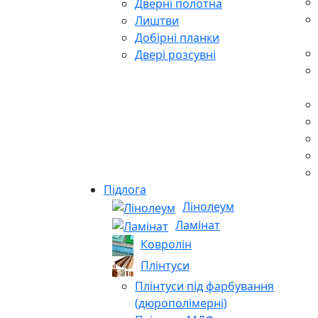
Дверні полотна
Лиштви
Добірні планки
Двері розсувні
Підлога
Лінолеум
Ламінат
Ковролін
Плінтуси
Плінтуси під фарбування
(дюрополімерні)