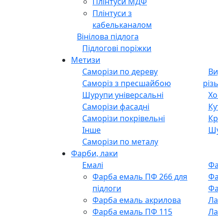
Плінтуси МДФ
Плінтуси з
кабельканалом
Вінілова підлога
Підлогові поріжки
Метизи
Саморізи по дереву
Вир
Саморіз з пресшайбою
різ
Шурупи універсальні
Кут
Саморізи фасадні
Крі
Саморізи покрівельні
Шу
Інше
Саморізи по металу
Фарби, лаки
Емалі
Фа