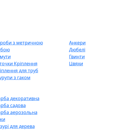
Анкери
Дюбелі
оби з метричною
Гвинти
ьбою
Цвяхи
Хомути
очки Кріплення
плення для труб
рупи з гаком
рба декоративна