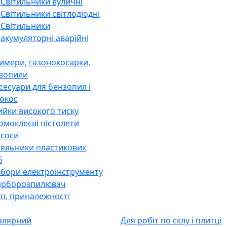
Світильники
Датчики руху
люмінесцентні
Світильники кімнатні
Світильники точкові
Світильники вуличні
Світильники світлодіодні
Світильники
акумуляторні аварійні
имери, газонокосарки,
зопили
сесуари для бензопил і
окос
йки високого тиску
рмоклеєві пістолети
соси
яльники пластикових
б
бори електроінструменту