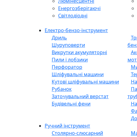
люмінесцентних ламп
Лампи
Розжарювання
Галогенові
Люмінесцентні
Енергозберігаючі
Світлодіодні
Електро-бензо-інструмент
Дриль
Тр
Шуруповерти
бен
Викрутки акумуляторні
Ак
Пили і лобзики
мот
Перфоратор
Ми
Шліфувальні машини
Те
Кутові шліфувальні машини
На
Рубанок
Па
Заточувальний верстат
тру
Будівельні фени
На