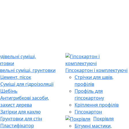
івельні суміші, грунтовки
Гіпсокартон і комплектуючі
Цемент, пісок
Стрічки для швів,
Суміші для гідроізоляції
профілів
Щебінь
Профіль для
Антигрибкові засоби,
гіпсокартону
захист дерева
Кріплення профілів
Затірки для кахлю
Гіпсокартон
Грунтовки для стін
Покрівля
Пластифікатор
Бітумні мастики,