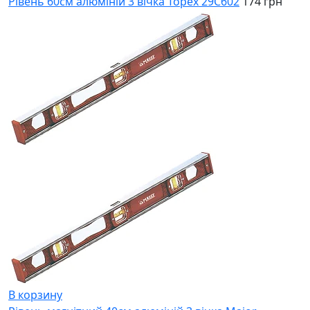
Рівень 60см алюміній 3 вічка Topex 29C602
174 грн
В корзину