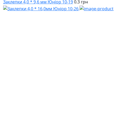
Заклепки 4,0 * 9,6 мм Юніор 10-19
0.3 грн
В корзину
Заклепки 4,0 * 16,0мм Юніор 10-26
0.35 грн
В корзину
Заклепочник ручний (d-3,2, 4,0, 4,8 мм) посилений
Intertool RT-0004
175 грн
(067)
233-01-40
(066)
281-59-01
Інформація
Кошик
Статті
Оферта