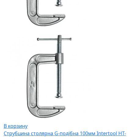
В корзину
Струбцина столярна G-подібна 100мм Intertool HT-