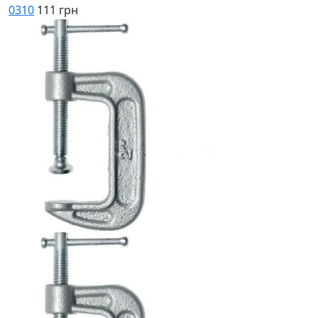
0310
111 грн