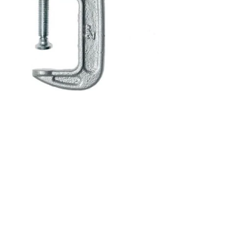
В корзину
Струбцина столярна G-подібна 50мм Intertool HT-
6014
53 грн
В корзину
Струбцина столярна G-подібна 125мм Intertool HT-
6017
124 грн
(067)
233-01-40