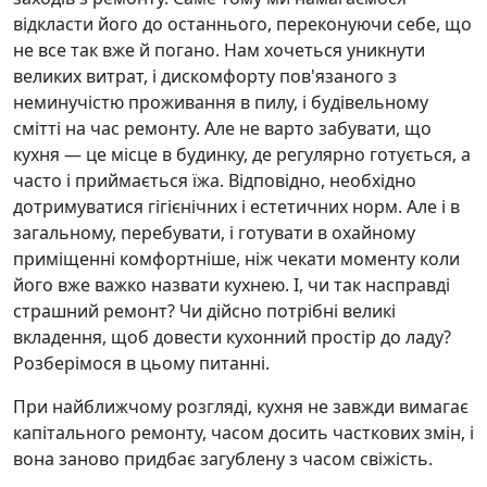
відкласти його до останнього, переконуючи себе, що
не все так вже й погано. Нам хочеться уникнути
великих витрат, і дискомфорту пов'язаного з
неминучістю проживання в пилу, і будівельному
смітті на час ремонту. Але не варто забувати, що
кухня — це місце в будинку, де регулярно готується, а
часто і приймається їжа. Відповідно, необхідно
дотримуватися гігієнічних і естетичних норм. Але і в
загальному, перебувати, і готувати в охайному
приміщенні комфортніше, ніж чекати моменту коли
його вже важко назвати кухнею. І, чи так насправді
страшний ремонт? Чи дійсно потрібні великі
вкладення, щоб довести кухонний простір до ладу?
Розберімося в цьому питанні.
При найближчому розгляді, кухня не завжди вимагає
капітального ремонту, часом досить часткових змін, і
вона заново придбає загублену з часом свіжість.