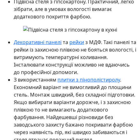
Підвісна стеля з гіпсокартону. Практичний, легко
зібрати, але в умовах вологості вимагає
додаткового покриття фарбою.
Декоративні панелі
та
рейки
з МДФ. Такі панелі та
рейки із захисною плівкою не бояться вологості, і
витримують температурні коливання.
Інсталювати конструкції можливо не вдаючись
до професійної допомоги.
З використанням
плитки з пінополістиролу
.
Економний варіант не вимогливий до площини
стель. Монтаж швидкий, без складної підготовки.
Якщо вибирати варіанти дорожче, і з захисною
плівкою то не вимагають додаткового
фарбування. Найдешевші різновиди без
заводського захисту бажано покривати фарбою
через наявність пір, які швидко забиваються і
стеля втрачає поважний вигляд.