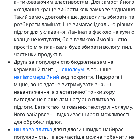
антиковзаючим властивостям. Для самостійного
укладання краще вибрати клік замкове з'єднання.
Такий замок довговічніше, дозволить збирати та
розбирати ламінат, і не вимагає ідеально рівних
підлог для укладання. Ламінат з фаскою на кухню
краще не купувати, бо з великою ймовірністю
простір між планками буде збирати вологу, пил, і
частинки продуктів.
Друга за популярністю бюджетна заміна
керамічній плитці -
лінолеум
. А точніше
напівкомерційний
вид покриття. Недороге і
міцне, воно здатне витримувати значні
навантаження, а з естетичної точки зору
виглядає не гірше ламінату або плиткової
підлоги. Багатство імітованих текстур лінолеуму, і
його забарвлень відкриває широкі можливості
для обробки підлог.
Вінілова плитка
для підлоги швидко набирає
популярність, і її все частіше можна побачити на