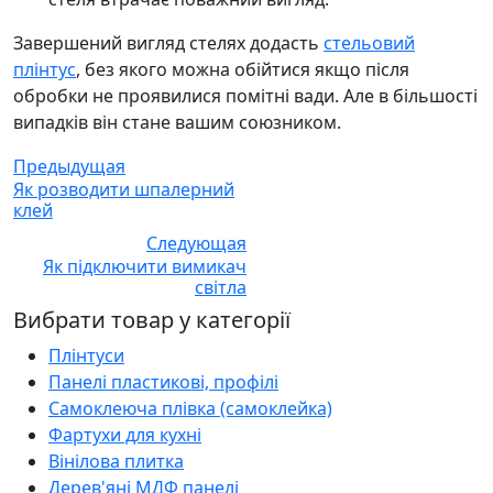
Завершений вигляд стелях додасть
стельовий
плінтус
, без якого можна обійтися якщо після
обробки не проявилися помітні вади. Але в більшості
випадків він стане вашим союзником.
Предыдущая
Як розводити шпалерний
клей
Следующая
Як підключити вимикач
світла
Вибрати товар у категорії
Плінтуси
Панелі пластикові, профілі
Самоклеюча плівка (самоклейка)
Фартухи для кухні
Вінілова плитка
Дерев'яні МДФ панелі