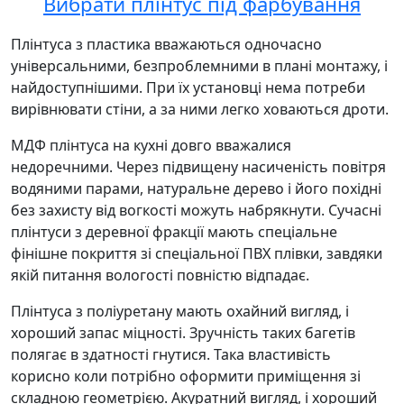
Вибрати плінтус під фарбування
Плінтуса з пластика вважаються одночасно
універсальними, безпроблемними в плані монтажу, і
найдоступнішими. При їх установці нема потреби
вирівнювати стіни, а за ними легко ховаються дроти.
МДФ плінтуса на кухні довго вважалися
недоречними. Через підвищену насиченість повітря
водяними парами, натуральне дерево і його похідні
без захисту від вогкості можуть набрякнути. Сучасні
плінтуси з деревної фракції мають спеціальне
фінішне покриття зі спеціальної ПВХ плівки, завдяки
якій питання вологості повністю відпадає.
Плінтуса з поліуретану мають охайний вигляд, і
хороший запас міцності. Зручність таких багетів
полягає в здатності гнутися. Така властивість
корисно коли потрібно оформити приміщення зі
складною геометрією. Акуратний вигляд, і хороший