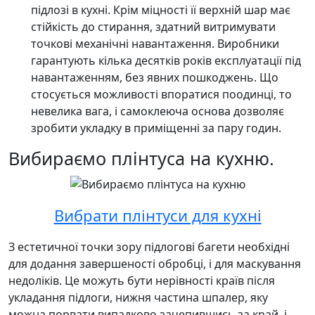
підлозі в кухні. Крім міцності її верхній шар має
стійкість до стирання, здатний витримувати
точкові механічні навантаження. Виробники
гарантують кілька десятків років експлуатації під
навантаженням, без явних пошкоджень. Що
стосується можливості впоратися поодинці, то
невелика вага, і самоклеюча основа дозволяє
зробити укладку в приміщенні за пару годин.
Вибираємо плінтуса на кухню.
Вибрати плінтуси для кухні
З естетичної точки зору підлогові багети необхідні
для додання завершеності обробці, і для маскування
недоліків. Це можуть бути нерівності країв після
укладання підлоги, нижня частина шпалер, яку
можна порвати випадково зачепившись за край, і