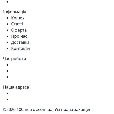
(066)
281-59-01
Інформація
Кошик
Статті
Оферта
Про нас
Доставка
Контакти
Час роботи
Пн - Пт:
9:00 - 18:00
Сб:
9:00 - 17:00
Нд:
9:00 - 15:00
Наша адреса
Україна, м. Дніпро вул. Квартальна, 25
Україна, м. Дніпро вул. Інженерна, 6
©2026 100metrov.com.ua. Усі права захищені.