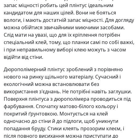
запас міцності робить цей плінтус ідеальним
кандидатом для наших цілей. Вони не бояться
вологи, і мають достатній запас міцності. Для догляду
можна обійтися звичайними миючими засобами.
Слід мати на увазі, що для їх кріплення потрібен
спеціальний клей, тому, що планки самі по собі важкі,
і при неправильному виборі клею можуть з часом
відійти від стіни.
Дюрополімерний плінтус зроблений з порівняно
нового на ринку щільного матеріалу. Сучасний і
екологічний можна встановлювати без
використання з'єднань. Не потрібні навіть заглушки.
Поверхня плінтуса з дюрополімера проводиться під
фарбування. Спочатку матово-білого кольору і
покритий ґрунтовкою. Монтується на клей
одночасно до стіни й до підлоги, щоб уникнути
попадання бруду. Стики клеять прозорим клеєм, і
після повного висихання можна приступати до