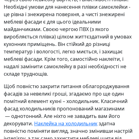
Необхідні умови для нанесення плівки самоклейки -
це рівна і знежирена поверхня, а чисті знежирені
меблеві фасади є для цього ідеальними
майданчиками. Своєю чергою ПВХ (з якого
виробляється плівка) цілком життєздатний в умовах
кухонних приміщень. Він стійкий до різниці
температур і вологості, легко миється, і захищає
меблеві фасади. Крім того, самостійно наклеїти, і
надалі замінити самоклейку в разі необхідності не
складе труднощів.
Щоб повністю закрити питання облагороджування
фасадів за невеликі гроші, згадаємо про ще один
помітний елемент кухні – холодильник. Класичний
фасад холодильників пропонований магазинами
— однотонний. Але ніхто не завадить вам його
декорувати.
Наклейка на холодильник
здатна
повністю поміняти вигляд, значно змінивши настрій
інтер'єру, а так само захистити меблеві щити від